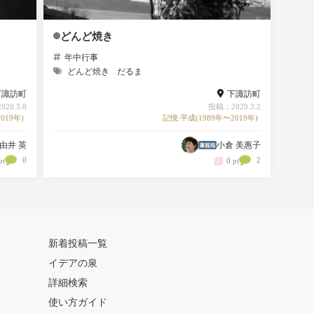
どんど焼き
年中行事
どんど焼き
だるま
下諏訪町
下諏訪町
20.3.8
投稿：2020.3.2
019年)
記憶:平成(1989年〜2019年)
由井 英
小倉 美惠子
0
2
pt
0 pt
新着投稿一覧
イデアの泉
詳細検索
使い方ガイド