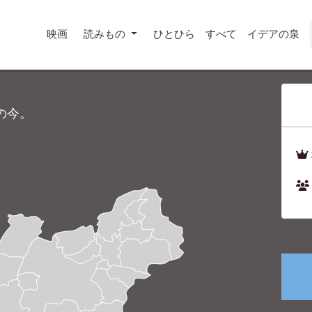
映画
読みもの
ひとひら
すべて
イデアの泉
の今。