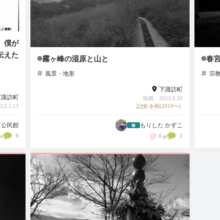
 僕が
伝えた
霧ヶ峰の湿原と山と
春
風景・地形
宗
下諏訪町
下諏訪町
投稿：2023.8.26
3.2.13
記憶:令和(2019〜)
町公民館
もりした かずこ
0
2
pt
0 pt