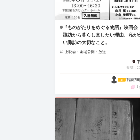
『ものがたりをめぐる物語』映画会
諏訪から暮らし直したい理由、私が
い諏訪の大切なこと。
上映会・劇場公開・放送
投稿：202
下諏訪
1 