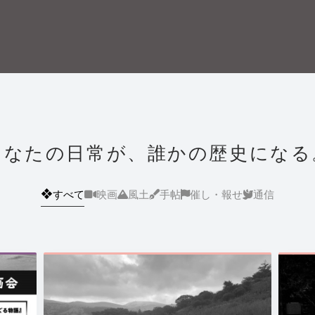
あなたの日常が、誰かの歴史になる
❖
すべて
映画
風土
手帖
催し・報せ
通信