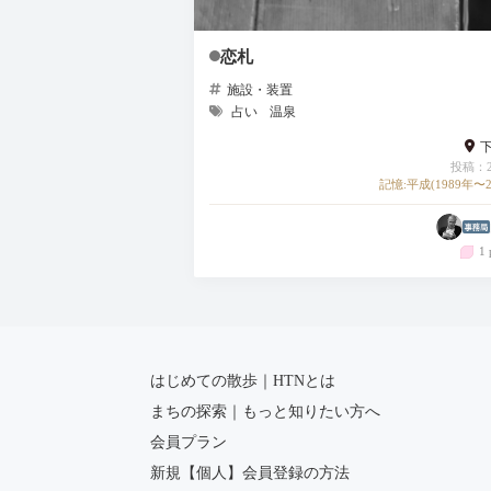
恋札
施設・装置
占い
温泉
投稿：20
記憶:平成(1989年〜2
1 
はじめての散歩｜HTNとは
まちの探索｜もっと知りたい方へ
会員プラン
新規【個人】会員登録の方法