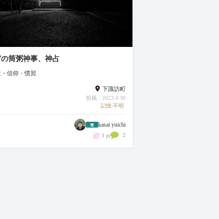
宮の筒粥神事、神占
教・信仰・慣習
下諏訪町
投稿：2023.4.30
記憶:不明
kasai yuichi
2
1 pt