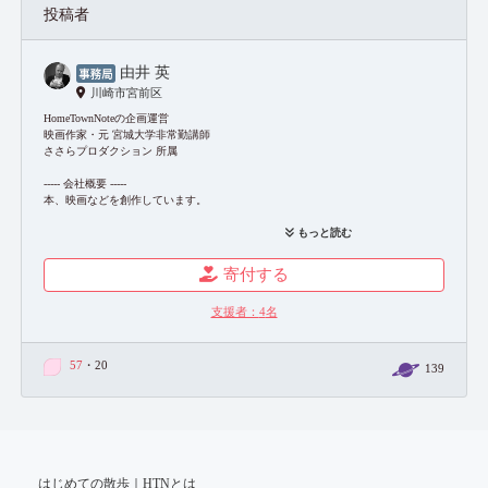
投稿者
由井 英
川崎市宮前区
HomeTownNoteの企画運営
映画作家・元 宮城大学非常勤講師
ささらプロダクション 所属
----- 会社概要 -----
本、映画などを創作しています。
設立：平成18年（2006年）
もっと読む
代表取締役：小倉美惠子
本社：川崎市宮前区土橋7-26-1
寄付する
TEL：044-982-7233
web：
https://sasala-pro.com/
支援者：
4
名
映画web：
https://sasala-pro.com/monomono
シネマセッションのご案内：
https://sasala-pro.com/session
=主な仕事先=
57
・20
139
文化庁、公益財団法人トヨタ財団、新潮社、亜紀書房など
=受賞=
・映画「オオカミの護符」
平成20年度文化庁映画賞 文化記録映画優秀賞
アース・ビジョン第17回地球環境映像際 アース・ビジョン賞
・2017年度川崎市文化賞（小倉美惠子）
はじめての散歩｜HTNとは