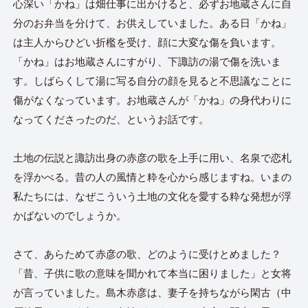
心深い「かね」は畑仕事に出かけると、必ずお地蔵さんに自
分のお弁当を分けて、お供えしていました。ある日「かね」
は主人からひどい折檻を受け、顔に大変な傷を負います。
「かね」はお地蔵さんにすがり、下諏訪の湯で傷を洗いま
す。しばらくして湯に写る自分の顔を見ると不思議なことに
傷がなくなっています。お地蔵さんが「かね」の身代わりに
なってくださったのだ、というお話です。
土地の伝説と諏訪出身の赤彦の歌を上手に用い、名泉で恋札
を浮かべる。昔の人の風情と粋を心から感じますね。いまの
私たちには、なぜこういう土地の文化を愛する粋な発想が浮
かばないのでしょうか。
さて、あらためて赤彦の歌、どのように受けとめました？
「昔、子供に歌の意味を聞かれて本当に困りました」と女将
が言っていました。島木赤彦は、妻子を持ちながら閑古（中