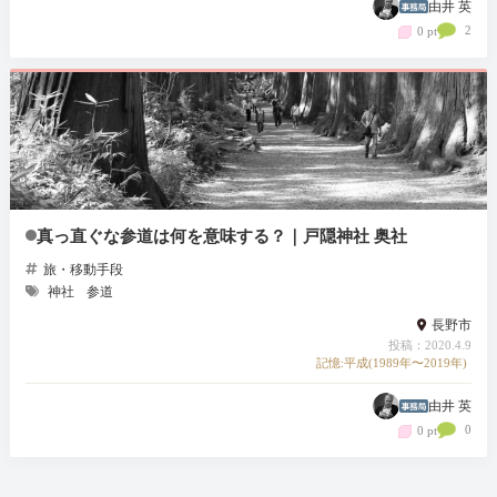
由井 英
2
0 pt
真っ直ぐな参道は何を意味する？｜戸隠神社 奥社
旅・移動手段
神社
参道
長野市
投稿：2020.4.9
記憶:平成(1989年〜2019年)
由井 英
0
0 pt