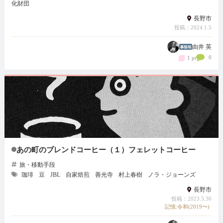
化財団
長野市
投稿：2024.1.5
由井 英
0
1 pt
あの町のブレンドコーヒー（１）フェレットコーヒー
旅・移動手段
珈琲
豆
JBL
自家焙煎
善光寺
村上春樹
ノラ・ジョーンズ
長野市
投稿：2023.5.30
記憶:令和(2019〜)