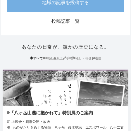
地域の記事を投稿する
投稿記事一覧
あなたの日常が、誰かの歴史になる。
❖
すべて
映画
風土
手帖
催し・報せ
通信
「八ヶ岳山麓に抱かれて」特別展のご案内
上映会・劇場公開・放送
ものがたりをめぐる物語
八ヶ岳
藤木徳彦
エスポワール
八十二文