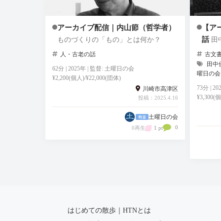
アーカイブ配信｜内山節（哲学者）
【ア
話
ものづくりの「もの」とは何か？
田
人・古老の話
古文
田中
62分 | 2025年 | 監督: 土曜日の会
曜日の会
¥2,200(個人)/¥22,000(団体)
73分 | 
川崎市高津区
¥3,300(
投稿：2025.4.16
土曜日の会
0
0再生
1 pt
はじめての散歩｜HTNとは