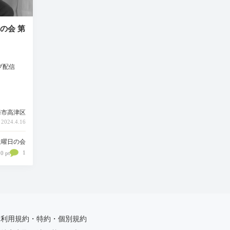
の会 第
ブ配信
崎市高津区
024.4.16
土曜日の会
1
0 pt
利用規約・特約・個別規約