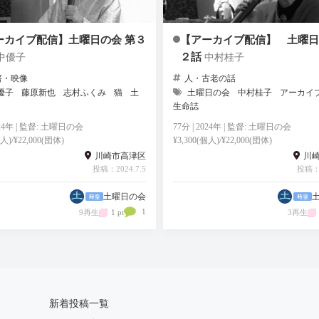
ーカイブ配信】土曜日の会 第３
【アーカイブ配信】 土曜日
２話
中優子
中村桂子
書・映像
人・古老の話
優子
藤原新也
志村ふくみ
猫
土
土曜日の会
中村桂子
アーカイ
生命誌
2024年 | 監督: 土曜日の会
77分 | 2024年 | 監督: 土曜日の会
個人)/¥22,000(団体)
¥3,300(個人)/¥22,000(団体)
川崎市高津区
川
投稿：2024.7.5
投稿：2
土曜日の会
1
9再生
1 pt
3再生
新着投稿一覧