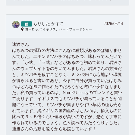
もりした かずこ
2026/06/14
ヨーロッパ イギリス、ハートフォードシャー
速渡さん
はちみつの採取の方法にこんなに種類があるのは知りませ
んでした。二ホンミツバチのはちみつ、味わってみたいで
す。「か式」「ラ式」などがあるのも初めて知り、岩波さ
んのウェブサイトをのぞいてみました。岩波さんの方法だ
と、ミツバチを殺すことなく、ミツバチにも心地よい環境
が得られると書いてあり、今まで自分が買っていたはちみ
つはどんな風に作られたのだろうかと逆に不安になりまし
た。私の買っているのは、Non-EU honeyのブレンドと書い
てあります。イギリスでもミツバチが減っていることが問
題になっていて、ミツバチが集まりやすい草花の種も売ら
れています。純イギリス国内産のはちみつは、輸入ものに
比べて３～５倍ぐらい値段が高いのですが、恐らく丁寧に
作られているのでしょう。色々調べてみたくなりました。
速渡さんの活動を遠くから応援しています！