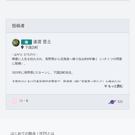
投稿者
速渡 普土
下諏訪町
- はやと ひろのり -
蜂蜜に人生を狂わされ、長野県から北海道へ移り住み約6年働く（ハチミツの問屋
に勤務）。
2025年に長野県にUターンし、下諏訪町在住。
大学生のときは日本近現代史専攻で、民俗学（特に宮本常一氏など）も絡めなが
ら、戦後の人と森の関係の変遷について考察してきました。
もっと読む
八ヶ岳美術館の書籍コーナーで『そもそも』を手にとったことが、ささらプロダ
クションさんとのご縁のはじまりでした。
19
・8
521
文章を書くのも好きで、noteでは「フーバ」という名前でエッセイを載せていま
す。
https://note.com/ferment3838
探究テーマは
森と野山の民俗史・アジール
はじめての散歩｜HTNとは