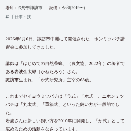
場所：
長野県諏訪市
記憶：
令和(2019〜)
手仕事・技
2026年6月6日、諏訪市中洲にて開催されたニホンミツバチ講
習会に参加してきました。
講師は『はじめての自然養蜂』（農文協、2022年）の著者で
ある岩波金太郎（かねたろう）さん。
諏訪市生まれ、「か式研究所」主宰の68歳。
これまでセイヨウミツバチは「ラ式」「ホ式」、ニホンミツ
バチは「丸太式」「重箱式」といった飼い方が一般的でし
た。
岩波さんは新しい飼い方を2010年に開発し、「か式」として
広めるための活動をなさっています。