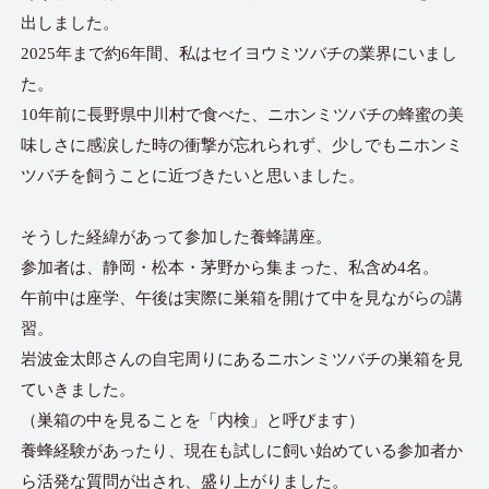
出しました。
2025年まで約6年間、私はセイヨウミツバチの業界にいまし
た。
10年前に長野県中川村で食べた、ニホンミツバチの蜂蜜の美
味しさに感涙した時の衝撃が忘れられず、少しでもニホンミ
ツバチを飼うことに近づきたいと思いました。
そうした経緯があって参加した養蜂講座。
参加者は、静岡・松本・茅野から集まった、私含め4名。
午前中は座学、午後は実際に巣箱を開けて中を見ながらの講
習。
岩波金太郎さんの自宅周りにあるニホンミツバチの巣箱を見
ていきました。
（巣箱の中を見ることを「内検」と呼びます）
養蜂経験があったり、現在も試しに飼い始めている参加者か
ら活発な質問が出され、盛り上がりました。