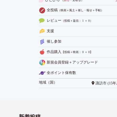
（
贈る
・受取る
）
全投稿
（映画＋風土＋催し・報せ＋手帖）
レビュー
（投稿＋返信： 1 ＋ 0）
支援
催し参加
作品購入
【投稿＋映画： 0 ＋ 0】
新規会員登録＋アップグレード
全ポイント保有数
地域（国）
諏訪市
(15