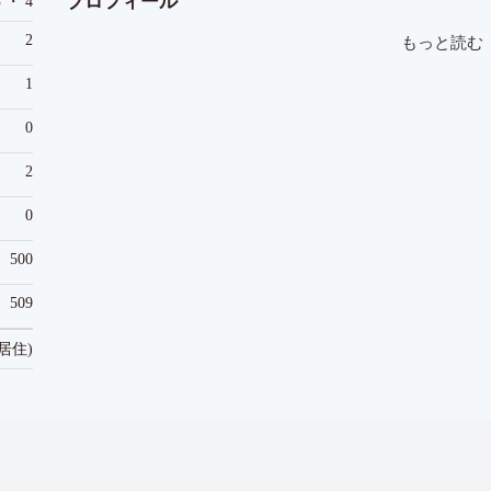
プロフィール
3
・ 4
2
もっと読む
1
0
2
0
500
509
年居住)