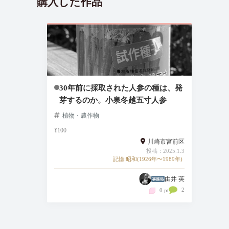
購入した作品
30年前に採取された人参の種は、発
芽するのか。小泉冬越五寸人参
植物・農作物
¥100
川崎市宮前区
投稿：2025.1.3
記憶:昭和(1926年〜1989年)
由井 英
2
0 pt