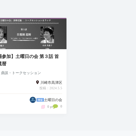
場参加】土曜日の会 第３話 首
還暦
・鼎談・トークセッション
川崎市高津区
投稿：2024.5.5
土曜日の会
0
0 pt