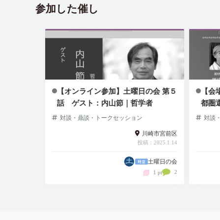
参加した催し
【オンライン参加】土曜日の会 第５
【会
話 ゲスト：内山節｜哲学者
都圏
対談・鼎談・トークセッション
対談
川崎市宮前区
投稿：2025.1.14
土曜日の会
2
1 pt