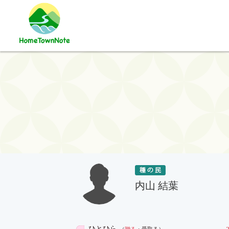
内山 結葉
ひとひら