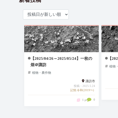
新着投稿
【2025/04/26～2025/05/24】一枚の
【20
畑＠諏訪
植物
植物・農作物
諏訪市
投稿：2025.5.24
記憶:令和(2019〜)
0
1 pt