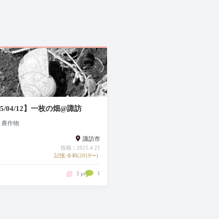
25/04/12】一枚の畑@諏訪
・農作物
諏訪市
投稿：2025.4.21
記憶:令和(2019〜)
1
3 pt