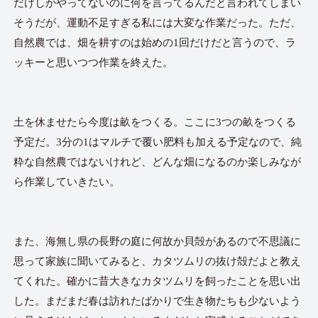
だけしかやってないのに何を言ってるんだと言われてしまい
そうだが、運動不足すぎる私には大変な作業だった。ただ、
自然農では、畑を耕すのは始めの1回だけだと言うので、ラ
ッキーと思いつつ作業を終えた。
土を休ませたら今度は畝をつくる。ここに3つの畝をつくる
予定だ。3分の1はマルチで覆い肥料も加える予定なので、純
粋な自然農ではないけれど、どんな畑になるのか楽しみなが
ら作業していきたい。
また、海無し県の長野の庭に何故か貝殻があるので不思議に
思って家族に聞いてみると、カタツムリの抜け殻だよと教え
てくれた。確かに昔大きなカタツムリを飼ったことを思い出
した。まだまだ春は訪れたばかりで生き物たちも少ないよう