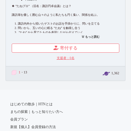
🍀 ”たねプロ” （旧名：諏訪円卓会議）とは？
諏訪湖を優しく囲む山々のように私たちも円く集い、関係を結ぶ。
1. 諏訪内外から招いたゲストのお話を手掛かりに、問いを立てる
2. 問いから、互いの心に眠る ”たね” を触発し合う
3. ”たね” から育てたものを表現しながら伝えていく
もっと読む
熊澤祥吉｜ライフプラザ マリオ 主宰
石垣麻衣子｜ヨーガ講師
寄付する
由井英｜映画作家
小倉美惠子｜文筆家
支援者：
0
名
内山結葉｜諏訪市在住
1
・13
1,362
はじめての散歩｜HTNとは
まちの探索｜もっと知りたい方へ
会員プラン
新規【個人】会員登録の方法