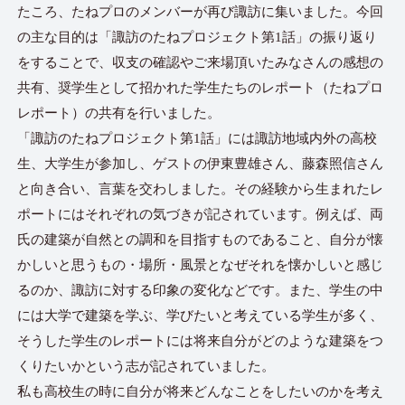
たころ、たねプロのメンバーが再び諏訪に集いました。今回
の主な目的は「諏訪のたねプロジェクト第1話」の振り返り
をすることで、収支の確認やご来場頂いたみなさんの感想の
共有、奨学生として招かれた学生たちのレポート（たねプロ
レポート）の共有を行いました。
「諏訪のたねプロジェクト第1話」には諏訪地域内外の高校
生、大学生が参加し、ゲストの伊東豊雄さん、藤森照信さん
と向き合い、言葉を交わしました。その経験から生まれたレ
ポートにはそれぞれの気づきが記されています。例えば、両
氏の建築が自然との調和を目指すものであること、自分が懐
かしいと思うもの・場所・風景となぜそれを懐かしいと感じ
るのか、諏訪に対する印象の変化などです。また、学生の中
には大学で建築を学ぶ、学びたいと考えている学生が多く、
そうした学生のレポートには将来自分がどのような建築をつ
くりたいかという志が記されていました。
私も高校生の時に自分が将来どんなことをしたいのかを考え