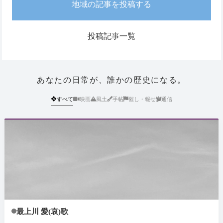
地域の記事を投稿する
投稿記事一覧
あなたの日常が、誰かの歴史になる。
❖
すべて
映画
風土
手帖
催し・報せ
通信
最上川 愛(哀)歌