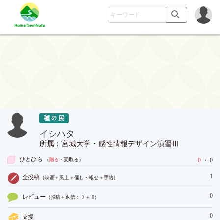
イシハタ
所属：宮城大学・感性情報デザイン演習Ⅲ
ひとひら
（
贈る
・受取る
）
0
・ 0
1
全投稿
（映画＋風土＋催し・報せ＋手帖）
0
レビュー
（投稿＋返信： 0 ＋ 0）
0
支援