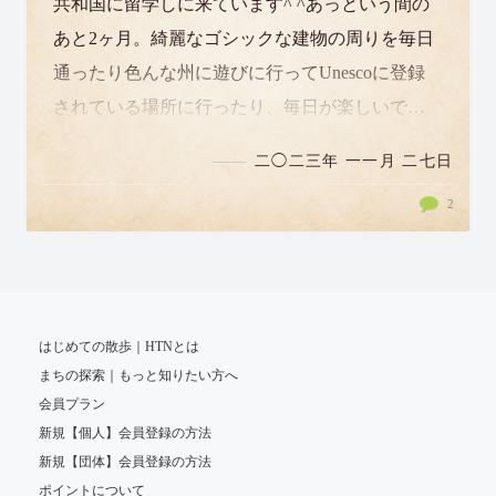
共和国に留学しに来ています^ ^あっという間の
あと2ヶ月。綺麗なゴシックな建物の周りを毎日
通ったり色んな州に遊びに行ってUnescoに登録
されている場所に行ったり、毎日が楽しいで
す。プラハではもう雪が降り始め街はクリスマ
二◯二三年 一一月 二七日
スの雰…
2
はじめての散歩｜HTNとは
まちの探索｜もっと知りたい方へ
会員プラン
新規【個人】会員登録の方法
新規【団体】会員登録の方法
ポイントについて