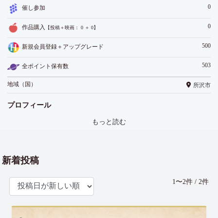
0
催し参加
0
作品購入
【投稿＋映画： 0 ＋ 0】
500
新規会員登録＋アップグレード
503
全ポイント保有数
地域（国）
所沢市
プロフィール
もっと読む
新着投稿
1〜2件 / 2件