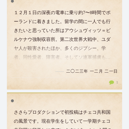
１２月１日の深夜の電車に乗り約7〜8時間でポ
ーランドに着きました。留学の間に一人でも行
きたいと思っていた所はアウシュヴィッツ＝ビ
ルケナウ強制収容所。第二次世界大戦中、ユダ
ヤ人が殺害されたほか、多くのジプシー、学
者、同性愛者、障害者、そしてソ連軍捕虜も犠
牲になった所です。アウシュヴィッツは強制所
二◯二三年 一二月 二一日
のなかで…
1
ささらプロダクションで初投稿はチェコ共和国
の風景です。現在学生をしていて一学期チェコ