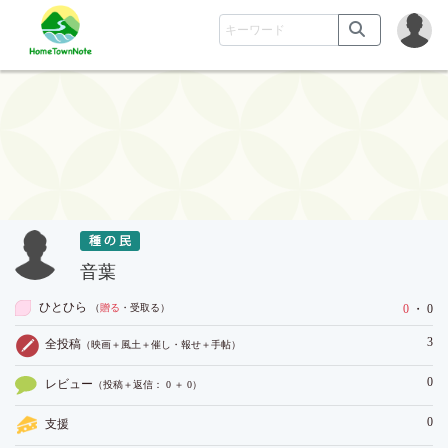
音葉
ひとひら
（
贈る
・受取る
）
0
・ 0
3
全投稿
（映画＋風土＋催し・報せ＋手帖）
0
レビュー
（投稿＋返信： 0 ＋ 0）
0
支援