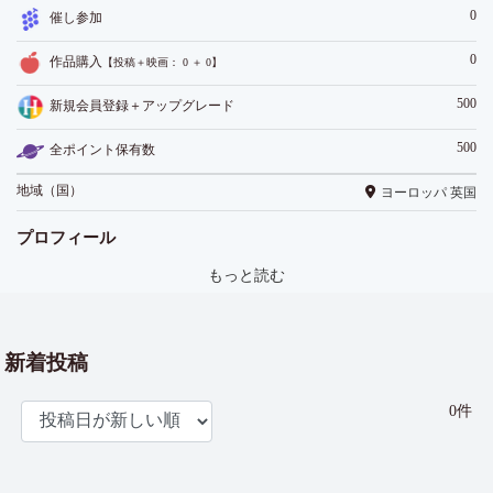
0
催し参加
0
作品購入
【投稿＋映画： 0 ＋ 0】
500
新規会員登録＋アップグレード
500
全ポイント保有数
地域（国）
ヨーロッパ 英国
プロフィール
もっと読む
新着投稿
0件