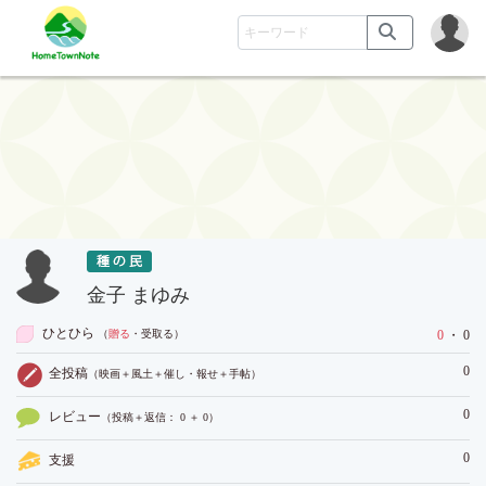
金子 まゆみ
ひとひら
（
贈る
・受取る
）
0
・ 0
0
全投稿
（映画＋風土＋催し・報せ＋手帖）
0
レビュー
（投稿＋返信： 0 ＋ 0）
0
支援