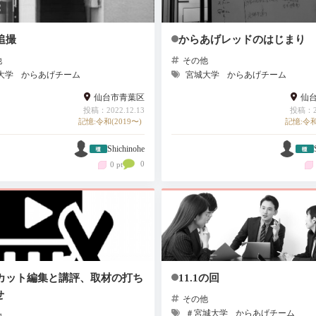
 追撮
からあげレッドのはじまり
他
その他
大学
からあげチーム
宮城大学
からあげチーム
仙台市青葉区
仙
投稿：2022.12.13
投稿：20
記憶:令和(2019〜)
記憶:令和
Shichinohe
0
0 pt
8 カット編集と講評、取材の打ち
11.1の回
せ
その他
＃宮城大学
からあげチーム
他