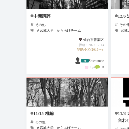
中間講評
12/6
その他
その
＃宮城大学
からあげチーム
宮城
仙台市青葉区
投稿：2022.12.13
記憶:令和(2019〜)
Shichinohe
0
0 pt
11/15 粗編
11/
合わ
その他
＃宮城大学
からあげチーム
その