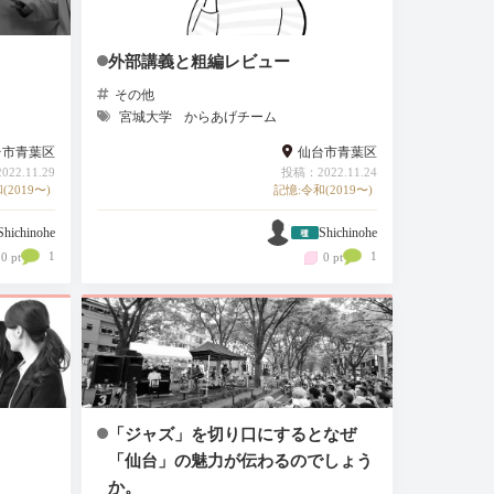
外部講義と粗編レビュー
その他
宮城大学
からあげチーム
台市青葉区
仙台市青葉区
22.11.29
投稿：2022.11.24
(2019〜)
記憶:令和(2019〜)
Shichinohe
Shichinohe
1
1
0 pt
0 pt
「ジャズ」を切り口にするとなぜ
「仙台」の魅力が伝わるのでしょう
か。