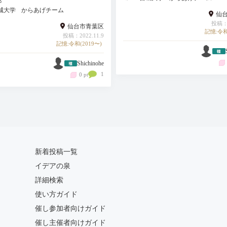
城大学
からあげチーム
仙
投稿：2
仙台市青葉区
記憶:令和
投稿：2022.11.9
記憶:令和(2019〜)
Shichinohe
1
0 pt
新着投稿一覧
イデアの泉
詳細検索
使い方ガイド
催し参加者向けガイド
催し主催者向けガイド