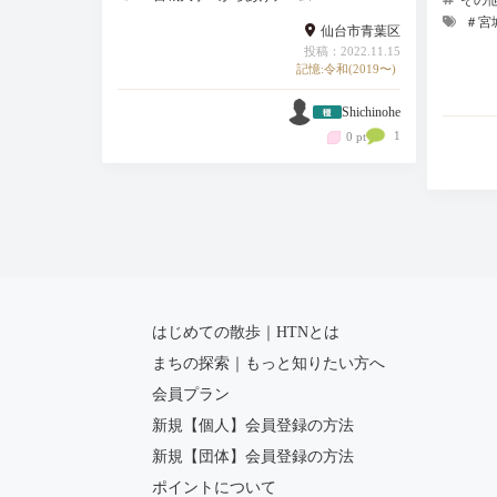
＃宮
仙台市青葉区
投稿：2022.11.15
記憶:令和(2019〜)
Shichinohe
1
0 pt
はじめての散歩｜HTNとは
まちの探索｜もっと知りたい方へ
会員プラン
新規【個人】会員登録の方法
新規【団体】会員登録の方法
ポイントについて