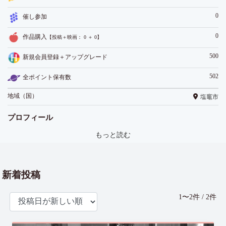
0
催し参加
0
作品購入
【投稿＋映画： 0 ＋ 0】
500
新規会員登録＋アップグレード
502
全ポイント保有数
地域（国）
塩竈市
プロフィール
もっと読む
新着投稿
1〜2件 / 2件