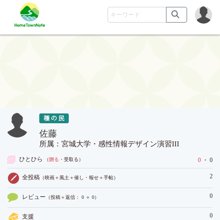
佐藤
所属：宮城大学・感性情報デザイン演習III
ひとひら
（
贈る
・受取る
）
0
・ 0
2
全投稿
（映画＋風土＋催し・報せ＋手帖）
0
レビュー
（投稿＋返信： 0 ＋ 0）
0
支援