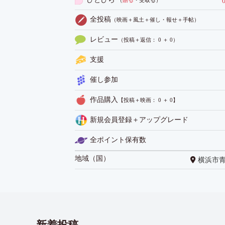
（
贈る
・受取る
）
全投稿
（映画＋風土＋催し・報せ＋手帖）
レビュー
（投稿＋返信： 0 ＋ 0）
支援
催し参加
作品購入
【投稿＋映画： 0 ＋ 0】
新規会員登録＋アップグレード
全ポイント保有数
地域（国）
横浜市