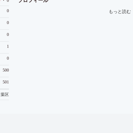
プロフィール
0
・ 0
0
もっと読む
0
0
1
0
500
501
青葉区