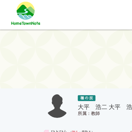
大平 浩二 大平 
所属：教師
ひとひら