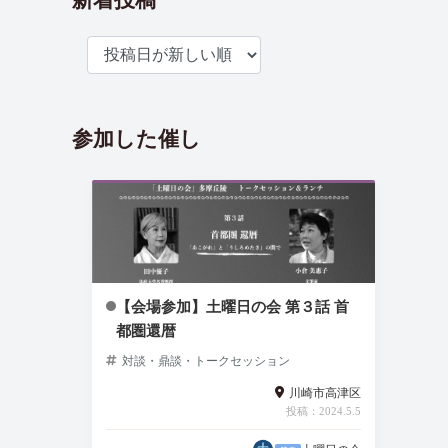
新着投稿
参加した催し
【会場参加】土曜日の会 第３話 首
都圏還暦
対談・鼎談・トークセッション
川崎市高津区
投稿：2024.5.5