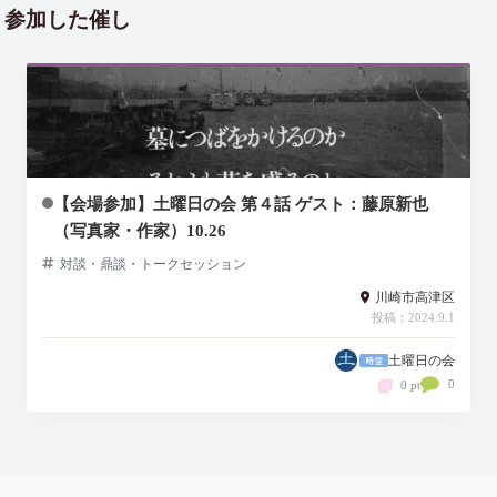
参加した催し
【会場参加】土曜日の会 第４話 ゲスト：藤原新也
（写真家・作家）10.26
対談・鼎談・トークセッション
川崎市高津区
投稿：2024.9.1
土曜日の会
0
0 pt