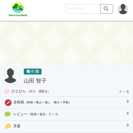
山田 智子
ひとひら
（
贈る
・受取る
）
0
・ 0
0
全投稿
（映画＋風土＋催し・報せ＋手帖）
0
レビュー
（投稿＋返信： 0 ＋ 0）
0
支援