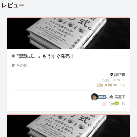
レビュー
『諏訪式。』もうすぐ発売！
その他
諏訪市
投稿：2020.9.9
記憶:令和(2019〜)
小倉 美惠子
10
0 pt