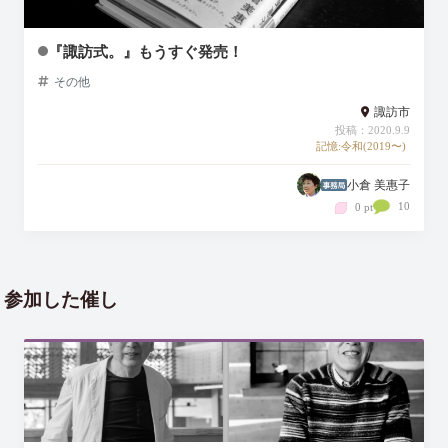
『諏訪式。』もうすぐ発売！
その他
諏訪市
投稿：2020.9.9
記憶:令和(2019〜)
小倉 美惠子
10
0 pt
参加した催し