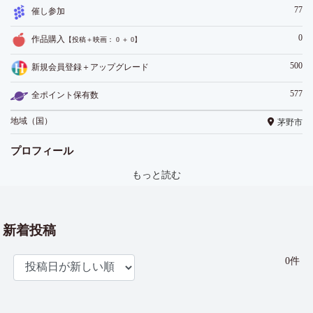
77
催し参加
0
作品購入
【投稿＋映画： 0 ＋ 0】
500
新規会員登録＋アップグレード
577
全ポイント保有数
地域（国）
茅野市
プロフィール
もっと読む
新着投稿
0件