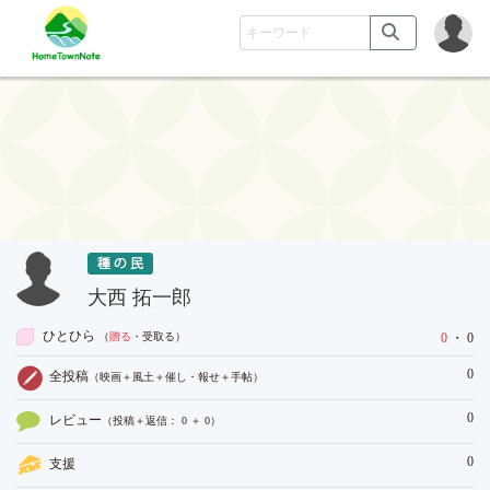
大西 拓一郎
ひとひら
（
贈る
・受取る
）
0
・ 0
0
全投稿
（映画＋風土＋催し・報せ＋手帖）
0
レビュー
（投稿＋返信： 0 ＋ 0）
0
支援