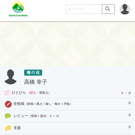
高橋 幸子
ひとひら
（
贈る
・受取る
）
0
・ 0
0
全投稿
（映画＋風土＋催し・報せ＋手帖）
0
レビュー
（投稿＋返信： 0 ＋ 0）
0
支援