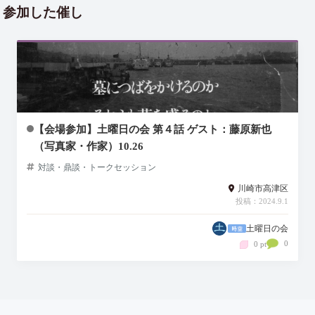
参加した催し
【会場参加】土曜日の会 第４話 ゲスト：藤原新也
（写真家・作家）10.26
対談・鼎談・トークセッション
川崎市高津区
投稿：2024.9.1
土曜日の会
0
0 pt