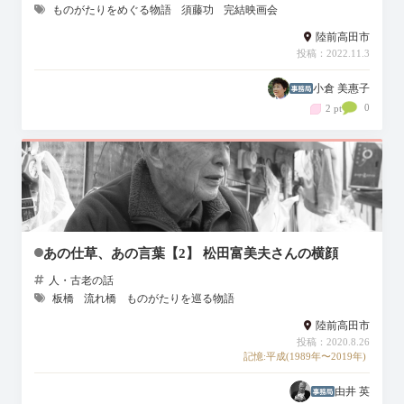
ものがたりをめぐる物語
須藤功
完結映画会
陸前高田市
投稿：2022.11.3
小倉 美惠子
0
2 pt
あの仕草、あの言葉【2】 松田富美夫さんの横顔
人・古老の話
板橋
流れ橋
ものがたりを巡る物語
陸前高田市
投稿：2020.8.26
記憶:平成(1989年〜2019年)
由井 英