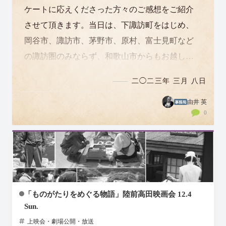
ケートに応えくださった方々のご感想をご紹介
させて頂きます。当日は、下諏訪町をはじめ、
岡谷市、諏訪市、茅野市、原村、富士見町など
の諏訪圏のみならず、和歌山市からもお越しく
ださった方がいたようです。ありがとうござい
二◯二三年 三月 八日
ました…
由井 英
0
「ものがたりをめぐる物語」陸前高田映画会 12.4
Sun.
上映会・劇場公開・放送