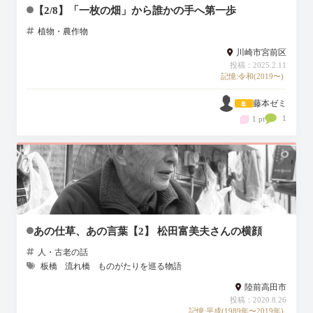
【2/8】「一枚の畑」から誰かの手へ第一歩
植物・農作物
川崎市宮前区
投稿：2025.2.11
記憶:令和(2019〜)
藤本ゼミ
1
1 pt
あの仕草、あの言葉【2】 松田富美夫さんの横顔
人・古老の話
板橋
流れ橋
ものがたりを巡る物語
陸前高田市
投稿：2020.8.26
記憶:平成(1989年〜2019年)