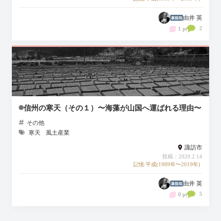
由井 英
2
1 pt
信州の寒天（その１）〜海藻が山国へ運ばれる理由〜
その他
寒天
風土産業
諏訪市
投稿：2020.2.14
記憶:平成(1989年〜2019年)
由井 英
5
0 pt