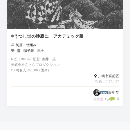
うつし世の静寂に｜アカデミック版
制度・仕組み
講
獅子舞
風土
60分 | 2010年 | 監督: 由井 英
株式会社ささらプロダクション
¥800(個人)/¥25,000(団体)
川崎市宮前区
投稿：2022.5.27
由井 英
5
5再生
1 pt