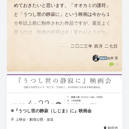
めておきたいと思います。「オオカミの護符」
と「うつし世の静寂に」という映画は今から１
０年以上前に制作された作品ですが、最近よく
思うのは、映画の内容は全く変わりようがない
のに（当たり前ですよね）、なぜこんなにも…
二◯二三年 四月 二七日
由井 英
1
『うつし世の静寂（しじま）に』映画会
上映会・劇場公開・放送
秋田市