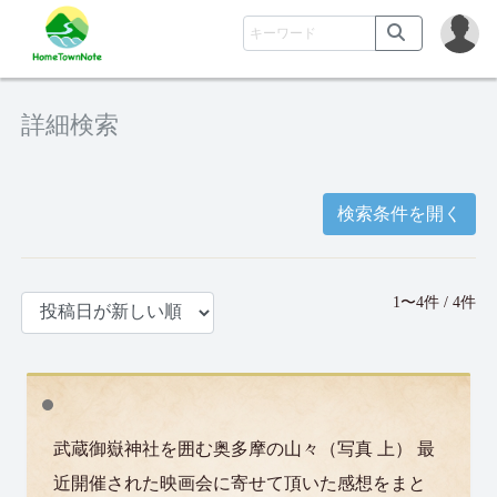
詳細検索
検索条件を開く
1〜4件 / 4件
武蔵御嶽神社を囲む奥多摩の山々（写真 上） 最
近開催された映画会に寄せて頂いた感想をまと