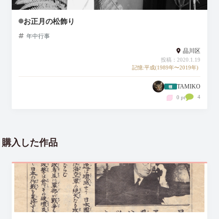
お正月の松飾り
年中行事
品川区
投稿：2020.1.19
記憶:平成(1989年〜2019年)
TAMIKO
4
0 pt
購入した作品