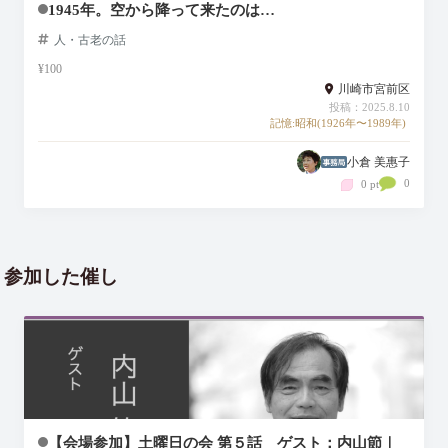
1945年。空から降って来たのは…
人・古老の話
¥100
川崎市宮前区
投稿：2025.8.10
記憶:昭和(1926年〜1989年)
小倉 美惠子
0
0 pt
参加した催し
【会場参加】土曜日の会 第５話 ゲスト：内山節｜