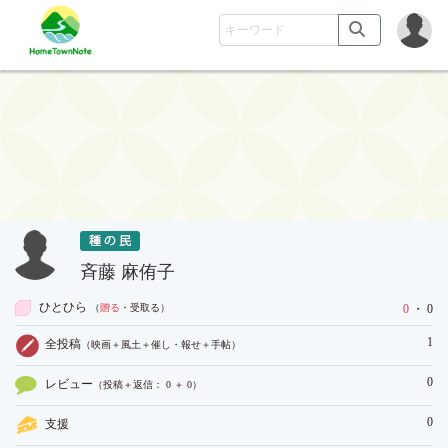
斉藤 麻侑子
ひとひら
（
贈る
・受取る
）
0
・ 0
1
全投稿
（映画＋風土＋催し・報せ＋手帖）
0
レビュー
（投稿＋返信： 0 ＋ 0）
0
支援