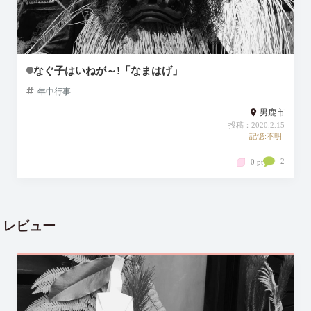
なぐ子はいねが～!「なまはげ」
年中行事
男鹿市
投稿：2020.2.15
記憶:不明
2
0 pt
レビュー