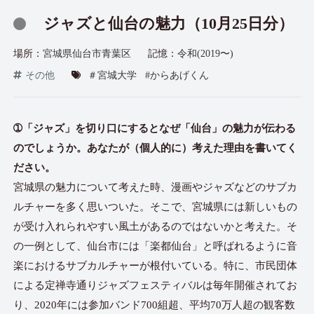
ジャズと仙台の魅力（10月25日分）
場所：
宮城県仙台市青葉区
記憶：
令和(2019〜)
その他
＃宮城大学
#からあげくん
➀「ジャズ」を切り口にするとなぜ「仙台」の魅力が伝わる
のでしょうか。あなたが（個人的に）考えた理由を書いてく
ださい。
宮城県の魅力について考えた時、漫画やジャズなどのサブカ
ルチャーを多く思いついた。そこで、宮城県には新しいもの
が受け入れられやすい風土があるのではないかと考えた。そ
の一例として、仙台市には「楽都仙台」と呼ばれるように音
楽におけるサブカルチャーが根付いている。特に、市民団体
による定禅寺通りジャズフェスティバルは毎年開催されてお
り、2020年には参加バンド700組超、平均70万人超の観客数