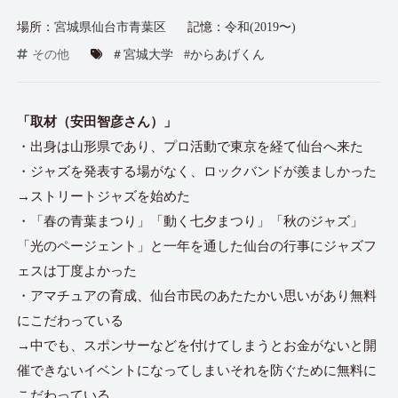
場所：
宮城県仙台市青葉区
記憶：
令和(2019〜)
その他
＃宮城大学
#からあげくん
「取材（安田智彦さん）」
・出身は山形県であり、プロ活動で東京を経て仙台へ来た
・ジャズを発表する場がなく、ロックバンドが羨ましかった
→ストリートジャズを始めた
・「春の青葉まつり」「動く七夕まつり」「秋のジャズ」
「光のページェント」と一年を通した仙台の行事にジャズフ
ェスは丁度よかった
・アマチュアの育成、仙台市民のあたたかい思いがあり無料
にこだわっている
→中でも、スポンサーなどを付けてしまうとお金がないと開
催できないイベントになってしまいそれを防ぐために無料に
こだわっている