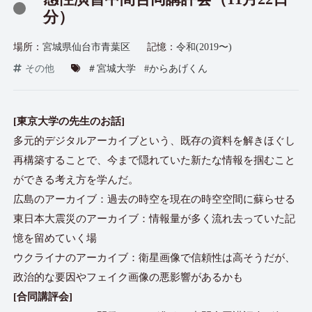
分）
場所：
宮城県仙台市青葉区
記憶：
令和(2019〜)
その他
＃宮城大学
#からあげくん
[東京大学の先生のお話]
多元的デジタルアーカイブという、既存の資料を解きほぐし
再構築することで、今まで隠れていた新たな情報を掴むこと
ができる考え方を学んだ。
広島のアーカイブ：過去の時空を現在の時空空間に蘇らせる
東日本大震災のアーカイブ：情報量が多く流れ去っていた記
憶を留めていく場
ウクライナのアーカイブ：衛星画像で信頼性は高そうだが、
政治的な要因やフェイク画像の悪影響があるかも
[合同講評会]