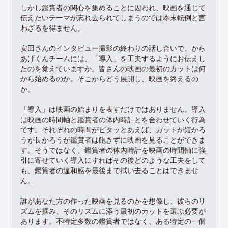
しかし鑑賞者の関心を集めることに囚われ、映画を通じて
伝えたいテーマが忘れ去られてしまうのでは本末転倒と言
わざるを得ません。
安田さんのインタビュー撮影の終わりの話し合いで、から
あげくんチームには、「導入」を工夫するようにお伝えし
たのを覚えていますか。皆さんの映画の最初のカットは何
から始めるのか。そこからどう展開し、映画を終えるの
か。
「導入」は映画の始まりを表すだけではありません。導入
は映画の時間軸と鑑賞者の体内時計とを合わせていく行為
です。それぞれの時間がピタッとあえば、カットが短かろ
うが長かろうが鑑賞者は飽きずに映画を見ることができま
す。そうではなく、鑑賞者の体内時計を映画の時間軸に強
引に寄せていく導入にすればその後どのような工夫をして
も、鑑賞者の違和感を最後まで拭い去ることはできませ
ん。
誰があなた方の作った映画を見るのかを想像し、彼らのリ
ズムを掴み、そのリズムに添う最初のカットを選ぶ必要が
あります。不特定多数の鑑賞者ではなく、ある特定の一個