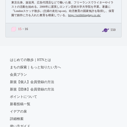
東京出身。放送局、広告代理店などで働いた後、フリーランスでライターやイラ
ストの活動を始める。2006年に渡英しロンドン芸術大学大学院を卒業。著書に
『Londonスケッチ散歩』(主婦の友社/up-on)。幼児教育の国家免許を取得し、保育
園で創作に力を入れた教育を模索している。
https://scribblingdays.co.uk/
15
・16
550
はじめての散歩｜HTNとは
まちの探索｜もっと知りたい方へ
会員プラン
新規【個人】会員登録の方法
新規【団体】会員登録の方法
ポイントについて
新着投稿一覧
イデアの泉
詳細検索
使い方ガイド