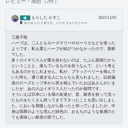
レビュー・感想（2件）
もりした かずこ
2025/12/01
ヨーロッパ イギリス、ハートフォードシャー
三惠子様
ハーブは、二人ともローズマリーやローリエなどを使った
ようです。私も栗とハーブが結びつかなかったので、新鮮
でした。
多くのイギリス人が栗を拾わないのは、たぶん面倒だから
ということと、落ちているものを拾うなんて、という考え
もあるのかもしれません。私が、ブラックベリーを積んで
いた時も、通り過ぎる人にちらちら見られました。以前脇
道のローズヒップ木から実を積んでいたおばあさんがいま
したが、あの人はイギリス人だったのか疑問です。
そういえば日本にいる母の友達が、昔、銀杏を拾って洗っ
たものをたくさん持ってきて下さったことを思い出しまし
た。においを我慢しながら拾ったと仰っていましたが、中
身は翡翠のような澄んだ緑色の、おもちのような食感のと
ても美味しい銀杏の実でした。