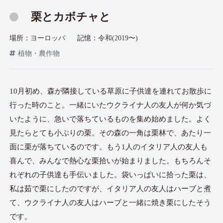
栗とカボチャと
場所：
ヨーロッパ
記憶：
令和(2019〜)
植物・農作物
10月初め、森が隣接している草原に子供達を連れてお散歩に
行った時のこと。一緒にいたウクライナ人の友人が何か気づ
いたように、急いで落ちているものを集め始めました。よく
見たらとても小ぶりの栗。その森の一角は栗林で、あたり一
面に栗が落ちているのです。もう1人のイタリア人の友人も
喜んで、みんなで熱心な栗拾いが始まりました。もちろんそ
れぞれの子供達も手伝いました。袋いっぱいに拾った栗は、
私は茹で栗にしたのですが、イタリア人の友人はハーブと煮
て、ウクライナ人の友人はハーブと一緒に焼き栗にしたそう
です。