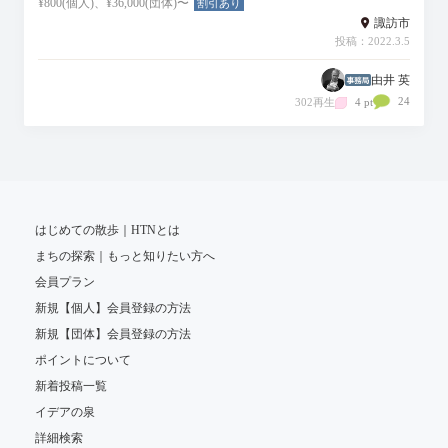
¥800(個人)、¥36,000(団体)〜
割引あり
諏訪市
投稿：2022.3.5
由井 英
24
302再生
4 pt
はじめての散歩｜HTNとは
まちの探索｜もっと知りたい方へ
会員プラン
新規【個人】会員登録の方法
新規【団体】会員登録の方法
ポイントについて
新着投稿一覧
イデアの泉
詳細検索