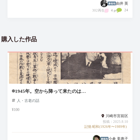
由井 英
24
302再生
4 pt
購入した作品
1945年。空から降って来たのは…
人・古老の話
¥100
川崎市宮前区
投稿：2025.8.10
記憶:昭和(1926年〜1989年)
小倉 美惠子