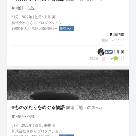
物語・伝説
61分 | 2022年 | 監督: 由井 英
株式会社ささらプロダクション
¥800(個人)、¥36,000(団体)〜
割引あり
諏訪市
投稿：2022.3.5
由井 英
24
302再生
4 pt
ものがたりをめぐる物語
前編「地下の国へ」
物語・伝説
61分 | 2022年 | 監督: 由井 英
株式会社ささらプロダクション