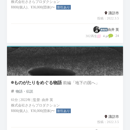
株式会社ささらプロダクション
¥800(個人)、¥36,000(団体)〜
割引あり
諏訪市
投稿：2022.3.5
由井 英
24
302再生
4 pt
ものがたりをめぐる物語
前編「地下の国へ」
物語・伝説
61分 | 2022年 | 監督: 由井 英
株式会社ささらプロダクション
¥800(個人)、¥36,000(団体)〜
割引あり
諏訪市
投稿：2022.3.5