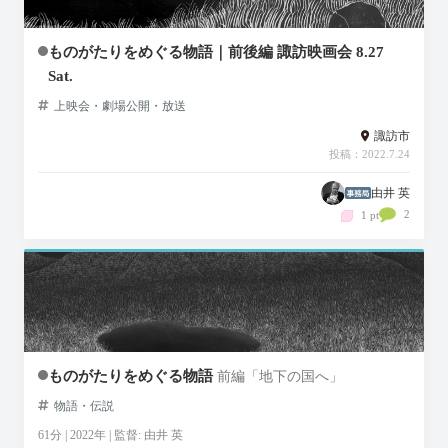
ものがたりをめぐる物語｜前後編 諏訪映画会 8.27
Sat.
上映会・劇場公開・放送
諏訪市
投稿：2022.7.24
由井 英
2
1 pt
ものがたりをめぐる物語
前編「地下の国へ」
物語・伝説
61分 | 2022年 | 監督: 由井 英