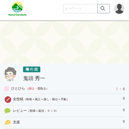
鬼頭 秀一
ひとひら
（
贈る
・受取る
）
1
・ 0
0
全投稿
（映画＋風土＋催し・報せ＋手帖）
0
レビュー
（投稿＋返信： 0 ＋ 0）
0
支援