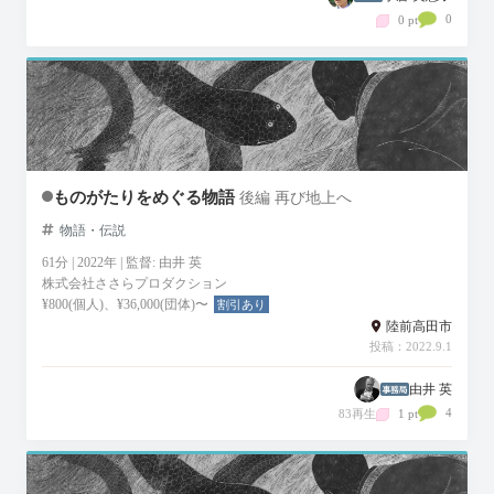
0
0 pt
ものがたりをめぐる物語
後編 再び地上へ
物語・伝説
61分 | 2022年 | 監督: 由井 英
株式会社ささらプロダクション
¥800(個人)、¥36,000(団体)〜
割引あり
陸前高田市
投稿：2022.9.1
由井 英
4
83再生
1 pt