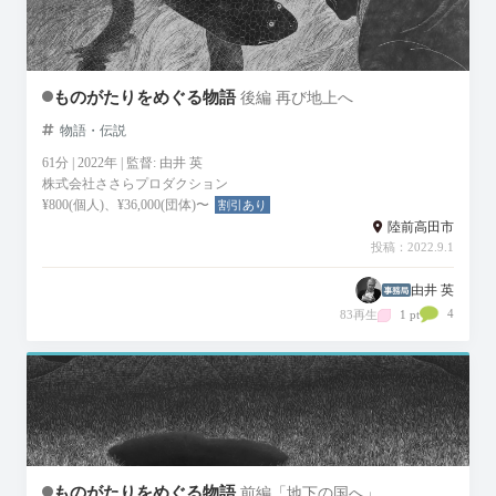
ものがたりをめぐる物語
後編 再び地上へ
物語・伝説
61分 | 2022年 | 監督: 由井 英
株式会社ささらプロダクション
¥800(個人)、¥36,000(団体)〜
割引あり
陸前高田市
投稿：2022.9.1
由井 英
4
83再生
1 pt
ものがたりをめぐる物語
前編「地下の国へ」