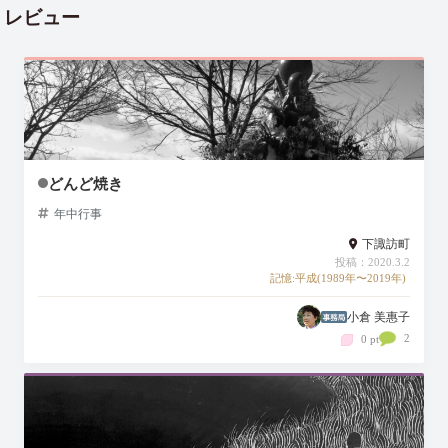
レビュー
どんど焼き
年中行事
下諏訪町
投稿：2020.3.2
記憶:平成(1989年〜2019年)
小倉 美惠子
2
0 pt