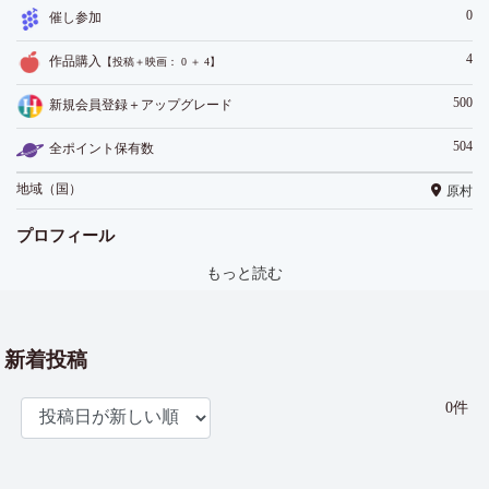
0
催し参加
4
作品購入
【投稿＋映画： 0 ＋ 4】
500
新規会員登録＋アップグレード
504
全ポイント保有数
地域（国）
原村
プロフィール
もっと読む
新着投稿
0件