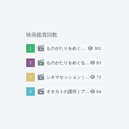
映画鑑賞回数
1
ものがたりをめぐる物語
302
2
ものがたりをめぐる物語
83
3
シネマセッション｜ゲスト：石川直樹さん
73
4
オオカミの護符｜アカデミック版
64