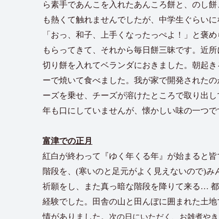
ら素手であんこを入れたあんころ餅と、のし餅
も熱くて触れませんでしたが、中学生ぐらいに
「おっ、和子、上手くなったっぺよ！」と褒め
もらってきて、それから毎日餅三昧です。近所
切り餅を入れてベランダにおきました。朝起き
ーで焼いて食べました。我が家で開発されたの
ーズを乗せ、チーズが溶けたところで取り出し
年も口にしていませんが、懐かしい味の一つで
富津での正月
紅白が終わって『ゆく年くる年』が始まると皆
階段を、(寒いのと足元がよく見えないので)
祈願をし、また真っ暗な階段を降りて来る… 
経験でした。田舎の山と田んぼに囲まれた土地
情がありました。
次の日にいただく、お雑煮やき