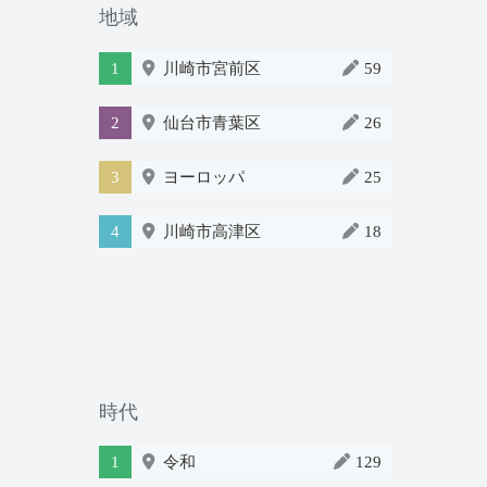
地域
1
川崎市宮前区
59
2
仙台市青葉区
26
3
ヨーロッパ
25
4
川崎市高津区
18
時代
1
令和
129