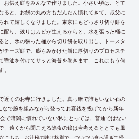
、お供え餅をみんなで作りました。小さい頃は、とて
なると、お餅の丸め方もだんだん慣れてきて、叔父に
られて嬉しくなりました。東京にもどっさり切り餅を
に配り、残りはカビが生えるからと、水を張った桶に
ると、氷の張った桶から切り餅を取り出し、トースタ
がチーズ餅で、膨らみかけた餅に厚切りのプロセスチ
て醤油を付けてサッと海苔を巻きます。これはもう何
す。
で近くのお寺に行きました。真っ暗で誰もいない石の
みんなで腕を組みながら登ってお賽銭を投げてから新年
都会で暗闇に慣れていない私にとっては、普通ではない
で、遠くから聞こえる除夜の鐘は今考えるととても風
なこもち、お汁粉の味は格別で、ついつい食べ過ぎて帰