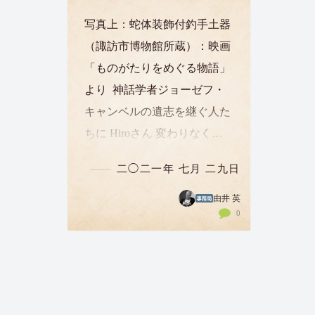
写真上：蛇体装飾付釣手土器
（諏訪市博物館所蔵）：映画
「ものがたりをめぐる物語」
より 神話学者ジョーゼフ・
キャンベルの遺志を継ぐ人た
ちに Hiroさん 変わりなくお
過ごしでしょうか。アメリカ
二◯二一年 七月 二九日
では、ワクチン接種が進み、
国民の６割がすでに摂取済み
由井 英
0
と聞いております。それでも
若い人たちを中心に感…