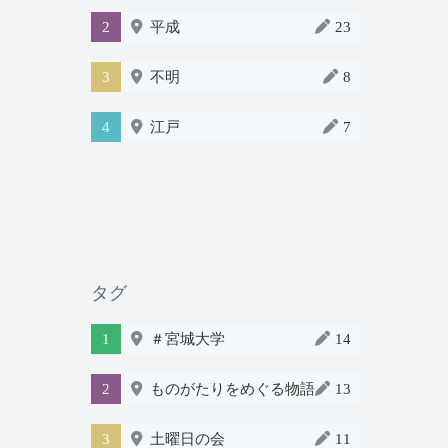
2
平成
23
3
不明
8
4
江戸
7
タグ
1
＃宮城大学
14
2
ものがたりをめぐる物語
13
3
土曜日の会
11