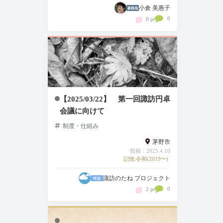
小倉 美惠子
0
0 pt
【2025/03/22】 第一回諏訪円卓
会議に向けて
制度・仕組み
茅野市
投稿：2025.4.10
記憶:令和(2019〜)
諏訪のたね プロジェクト
0
2 pt