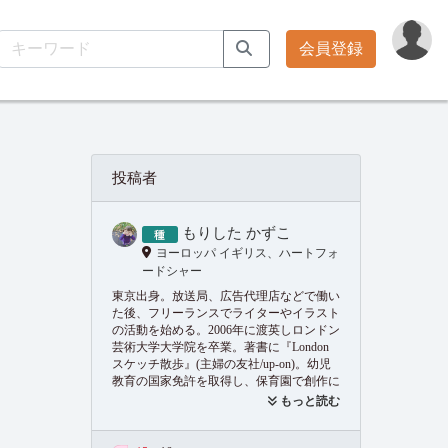
会員登録
投稿者
もりした かずこ
ヨーロッパ イギリス、ハートフォ
ードシャー
東京出身。放送局、広告代理店などで働い
た後、フリーランスでライターやイラスト
の活動を始める。2006年に渡英しロンドン
芸術大学大学院を卒業。著書に『London
スケッチ散歩』(主婦の友社/up-on)。幼児
教育の国家免許を取得し、保育園で創作に
力を入れた教育を模索している。
もっと読む
https://scribblingdays.co.uk/