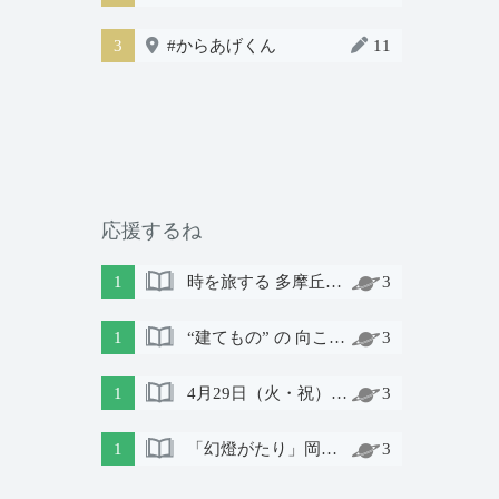
3
#からあげくん
11
応援するね
1
時を旅する 多摩丘陵 明治元年～｜土曜日の会 第６話
3
1
“建てもの” の 向こう側には 諏訪 がある
3
1
4月29日（火・祝）上映会「そういうわけで」〜障がいのある人と地域の人が演劇づくりに取り組んだ記録〜
3
1
「幻燈がたり」岡谷編 8.6Sat、8.7Sun
3