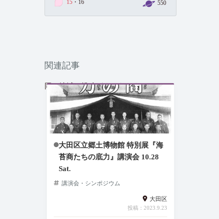
15
・16
550
関連記事
同じ地域の投稿がまだありません
大田区立郷土博物館 特別展『海
苔商たちの底力』講演会 10.28
Sat.
講演会・シンポジウム
大田区
投稿：2023.9.23