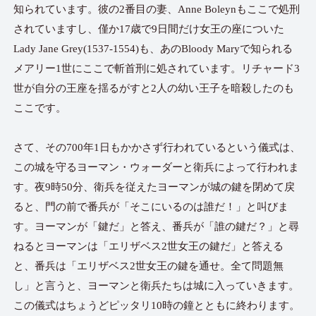
知られています。彼の2番目の妻、Anne Boleynもここで処刑
されていますし、僅か17歳で9日間だけ女王の座についた
Lady Jane Grey(1537-1554)も、あのBloody Maryで知られる
メアリー1世にここで斬首刑に処されています。リチャード3
世が自分の王座を揺るがすと2人の幼い王子を暗殺したのも
ここです。
さて、その700年1日もかかさず行われているという儀式は、
この城を守るヨーマン・ウォーダーと衛兵によって行われま
す。夜9時50分、衛兵を従えたヨーマンが城の鍵を閉めて戻
ると、門の前で番兵が「そこにいるのは誰だ！」と叫びま
す。ヨーマンが「鍵だ」と答え、番兵が「誰の鍵だ？」と尋
ねるとヨーマンは「エリザベス2世女王の鍵だ」と答える
と、番兵は「エリザベス2世女王の鍵を通せ。全て問題無
し」と言うと、ヨーマンと衛兵たちは城に入っていきます。
この儀式はちょうどピッタリ10時の鐘とともに終わります。