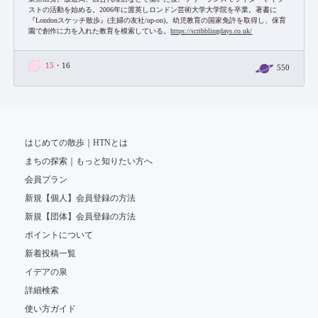
ストの活動を始める。2006年に渡英しロンドン芸術大学大学院を卒業。著書に
『Londonスケッチ散歩』(主婦の友社/up-on)。幼児教育の国家免許を取得し、保育
園で創作に力を入れた教育を模索している。
https://scribblingdays.co.uk/
15
・16
550
はじめての散歩｜HTNとは
まちの探索｜もっと知りたい方へ
会員プラン
新規【個人】会員登録の方法
新規【団体】会員登録の方法
ポイントについて
新着投稿一覧
イデアの泉
詳細検索
使い方ガイド