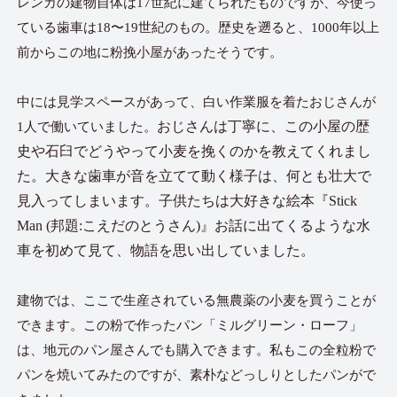
レンガの建物自体は17世紀に建てられたものですが、今使っ
ている歯車は18〜19世紀のもの。歴史を遡ると、1000年以上
前からこの地に粉挽小屋があったそうです。
中には見学スペースがあって、白い作業服を着たおじさんが
おじさんは丁寧に、この小屋の歴
1人で働いていました。
史や石臼でどうやって小麦を挽くのかを教えてくれまし
た。大きな歯車が音を立てて動く様子は、何とも壮大で
見入ってしまいます。子供たちは大好きな絵本『Stick
Man (邦題:こえだのとうさん)』お話に出てくるような水
車を初めて見て、物語を思い出していました。
建物では、ここで生産されている無農薬の小麦を買うことが
できます。この粉で作ったパン「ミルグリーン・ローフ」
は、地元のパン屋さんでも購入できます。私もこの全粒粉で
パンを焼いてみたのですが、素朴などっしりとしたパンがで