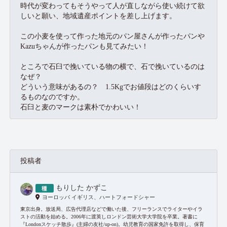
時代が変わってもそうやって人が直しながら使い続けて欲
しいと願い、地域遺産ポイントを差し上げます。
この小麦を使って作った地元のパン屋さんが作ったパンや
Kazuちゃんが作ったパンも見てみたい！
ところで石臼で挽いている物の横で、石で挽いているのは
なぜ？
どういう意味があるの？ 1.5Kgでお値段はどのくらいす
るものなのですか。
石臼と麦のマークは素朴でかわいい！
投稿者
もりした かずこ
ヨーロッパ イギリス、ハートフォードシャー
東京出身。放送局、広告代理店などで働いた後、フリーランスでライターやイラ
ストの活動を始める。2006年に渡英しロンドン芸術大学大学院を卒業。著書に
『Londonスケッチ散歩』(主婦の友社/up-on)。幼児教育の国家免許を取得し、保育