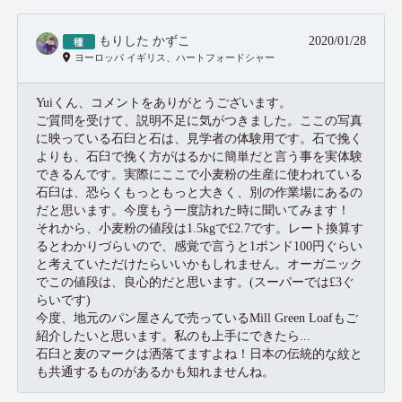
もりした かずこ
2020/01/28
ヨーロッパ イギリス、ハートフォードシャー
Yuiくん、コメントをありがとうございます。
ご質問を受けて、説明不足に気がつきました。ここの写真
に映っている石臼と石は、見学者の体験用です。石で挽く
よりも、石臼で挽く方がはるかに簡単だと言う事を実体験
できるんです。実際にここで小麦粉の生産に使われている
石臼は、恐らくもっともっと大きく、別の作業場にあるの
だと思います。今度もう一度訪れた時に聞いてみます！
それから、小麦粉の値段は1.5kgで£2.7です。レート換算す
るとわかりづらいので、感覚で言うと1ポンド100円ぐらい
と考えていただけたらいいかもしれません。オーガニック
でこの値段は、良心的だと思います。(スーパーでは£3ぐ
らいです)
今度、地元のパン屋さんで売っているMill Green Loafもご
紹介したいと思います。私のも上手にできたら...
石臼と麦のマークは洒落てますよね！日本の伝統的な紋と
も共通するものがあるかも知れませんね。