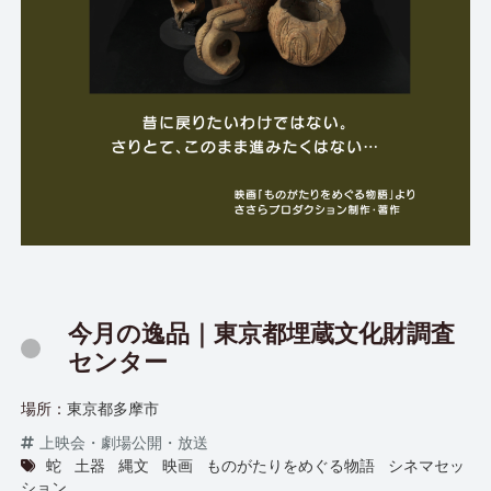
今月の逸品｜東京都埋蔵文化財調査
センター
場所：
東京都多摩市
上映会・劇場公開・放送
蛇
土器
縄文
映画
ものがたりをめぐる物語
シネマセッ
ション