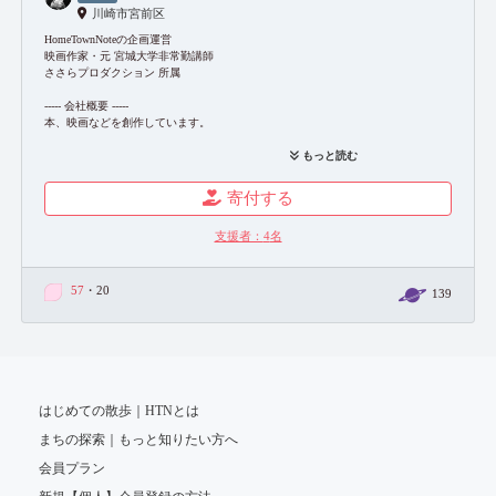
川崎市宮前区
HomeTownNoteの企画運営
映画作家・元 宮城大学非常勤講師
ささらプロダクション 所属
----- 会社概要 -----
本、映画などを創作しています。
設立：平成18年（2006年）
もっと読む
代表取締役：小倉美惠子
本社：川崎市宮前区土橋7-26-1
寄付する
TEL：044-982-7233
web：
https://sasala-pro.com/
支援者：
4
名
映画web：
https://sasala-pro.com/monomono
シネマセッションのご案内：
https://sasala-pro.com/session
=主な仕事先=
57
・20
139
文化庁、公益財団法人トヨタ財団、新潮社、亜紀書房など
=受賞=
・映画「オオカミの護符」
平成20年度文化庁映画賞 文化記録映画優秀賞
アース・ビジョン第17回地球環境映像際 アース・ビジョン賞
・2017年度川崎市文化賞（小倉美惠子）
はじめての散歩｜HTNとは
まちの探索｜もっと知りたい方へ
会員プラン