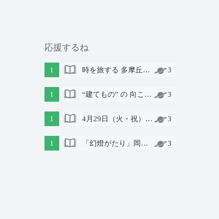
応援するね
1
時を旅する 多摩丘陵 明治元年～｜土曜日の会 第６話
3
1
“建てもの” の 向こう側には 諏訪 がある
3
1
4月29日（火・祝）上映会「そういうわけで」〜障がいのある人と地域の人が演劇づくりに取り組んだ記録〜
3
1
「幻燈がたり」岡谷編 8.6Sat、8.7Sun
3