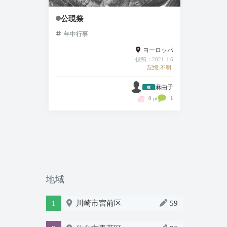
公現祭
年中行事
ヨーロッパ
投稿：2021.1.6
記憶:不明
麻由子
1
0 pt
地域
1
川崎市宮前区
59