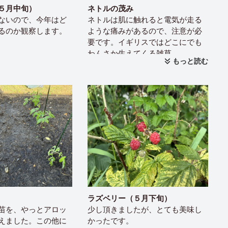
５月中旬）
ネトルの茂み
ないので、今年はど
ネトルは肌に触れると電気が走る
るのか観察します。
ような痛みがあるので、注意が必
要です。イギリスではどこにでも
わんさか生えてくる雑草。
もっと読む
ラズベリー（５月下旬）
苗を、やっとアロッ
少し頂きましたが、とても美味し
えました。この他に
かったです。