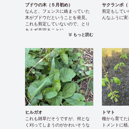
ブドウの木（５月初め）
サクランボ（
なんと、フェンスに絡まっていた
剪定もしてい
木がブドウだということを発見。
んなふうに実
これも剪定していないので、とり
あえず見守ることに。
もっと読む
ヒルガオ
トマト
これも雑草だそうですが、何とな
種から育てた
く刈ってしまうのがかわいそうな
トメントに植