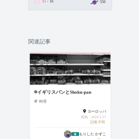
15
・16
550
関連記事
イギリスパンとShoku-pan
料理
ヨーロッパ
投稿：2024.5.27
記憶:不明
もりした かずこ