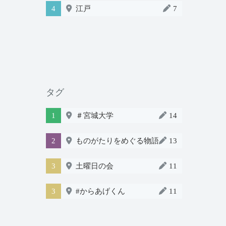
4
江戸
7
タグ
1
＃宮城大学
14
2
ものがたりをめぐる物語
13
3
土曜日の会
11
3
#からあげくん
11