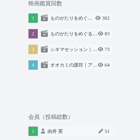
映画鑑賞回数
1
ものがたりをめぐる物語
302
2
ものがたりをめぐる物語
83
3
シネマセッション｜ゲスト：石川直樹さん
73
4
オオカミの護符｜アカデミック版
64
会員（投稿総数）
1
由井 英
51