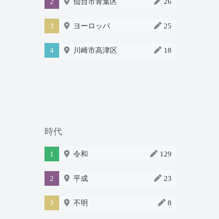
2
仙台市青葉区
26
3
ヨーロッパ
25
4
川崎市高津区
18
時代
1
令和
129
2
平成
23
3
不明
8