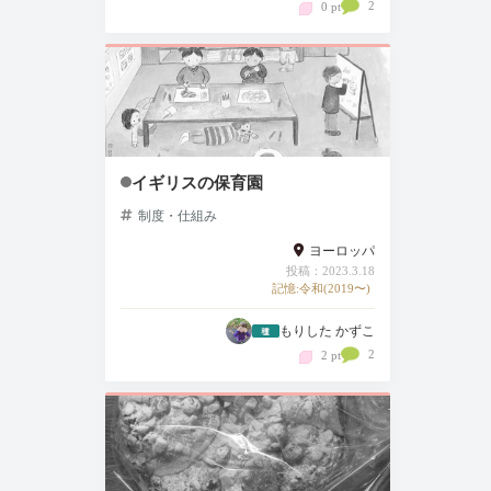
2
0 pt
イギリスの保育園
制度・仕組み
ヨーロッパ
投稿：2023.3.18
記憶:令和(2019〜)
もりした かずこ
2
2 pt