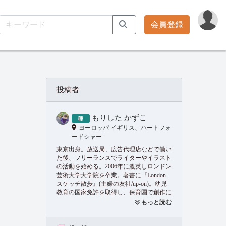
会員登録
投稿者
もりした かずこ
ヨーロッパ イギリス、ハートフォ
ードシャー
東京出身。放送局、広告代理店などで働い
た後、フリーランスでライターやイラスト
の活動を始める。2006年に渡英しロンドン
芸術大学大学院を卒業。著書に『London
スケッチ散歩』(主婦の友社/up-on)。幼児
教育の国家免許を取得し、保育園で創作に
力を入れた教育を模索している。
もっと読む
https://scribblingdays.co.uk/