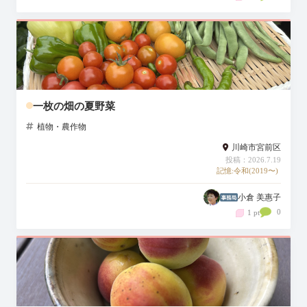
一枚の畑の夏野菜
植物・農作物
川崎市宮前区
投稿：2026.7.19
記憶:令和(2019〜)
小倉 美惠子
0
1 pt