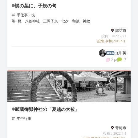
梶の葉に、子規の句
手仕事・技
梶
八劔神社
正岡子規
七夕
和紙
神紋
諏訪市
投稿：2022.7.21
記憶:令和(2019〜)
由井 英
7
2 pt
武蔵御嶽神社の「夏越の大祓」
年中行事
青梅市
投稿：2022.7.4