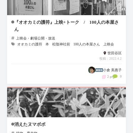
『オオカミの護符』上映+トーク / 100人の本屋さ
ん
上映会・劇場公開・放送
オオカミの護符
本
松陰神社前
100人の本屋さん
上映会
世田谷区
投稿：2022.4.2
小倉 美惠子
0
2 pt
消えたヌマボボ