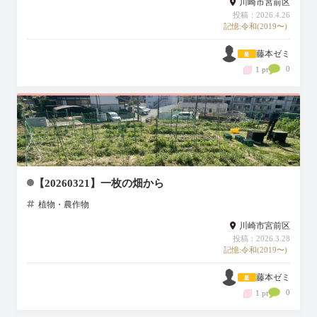
川崎市宮前区
投稿：2026.4.26
記憶:令和(2019〜)
藤本ゼミ
0
1 pt
【20260321】一枚の畑から
植物・農作物
川崎市宮前区
投稿：2026.3.28
記憶:令和(2019〜)
藤本ゼミ
0
1 pt