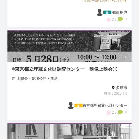
記憶:平成(1989年〜2019年)
服部 朋也
1
2 pt
東京都立埋蔵文化財調査センター 映像上映会①
上映会・劇場公開・放送
多摩市
投稿：2022.4.8
東京都埋蔵文化財センター
0
2 pt