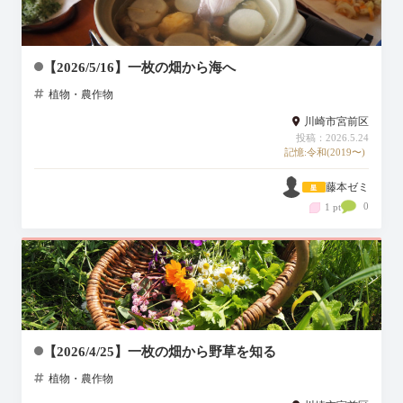
【2026/5/16】一枚の畑から海へ
植物・農作物
川崎市宮前区
投稿：2026.5.24
記憶:令和(2019〜)
藤本ゼミ
0
1 pt
【2026/4/25】一枚の畑から野草を知る
植物・農作物