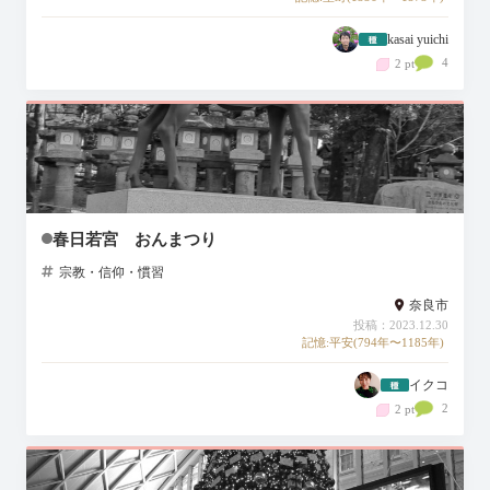
kasai yuichi
4
2 pt
春日若宮 おんまつり
宗教・信仰・慣習
奈良市
投稿：2023.12.30
記憶:平安(794年〜1185年)
イクコ
2
2 pt