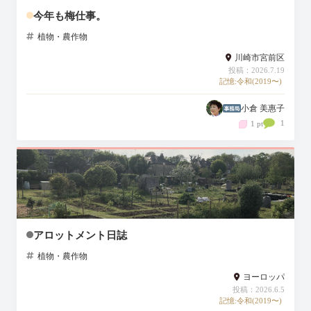
今年も梅仕事。
植物・農作物
川崎市宮前区
投稿：2026.7.19
記憶:令和(2019〜)
小倉 美惠子
1
1 pt
アロットメント日誌
植物・農作物
ヨーロッパ
投稿：2026.6.5
記憶:令和(2019〜)