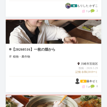
もりした かずこ
2
1 pt
【20260516】一枚の畑から
植物・農作物
川崎市宮前区
投稿：2026.5.29
記憶:令和(2019〜)
藤本ゼミ
0
1 pt