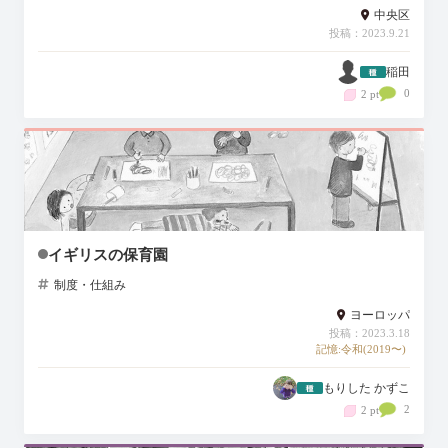
中央区
投稿：2023.9.21
稲田
0
2 pt
イギリスの保育園
制度・仕組み
ヨーロッパ
投稿：2023.3.18
記憶:令和(2019〜)
もりした かずこ
2
2 pt