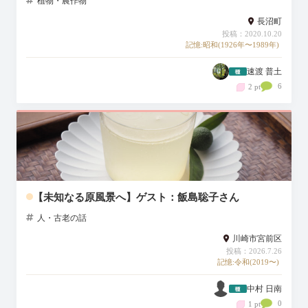
植物・農作物
長沼町
投稿：2020.10.20
記憶:昭和(1926年〜1989年)
速渡 普土
6
2 pt
【未知なる原風景へ】ゲスト：飯島聡子さん
人・古老の話
川崎市宮前区
投稿：2026.7.26
記憶:令和(2019〜)
中村 日南
0
1 pt