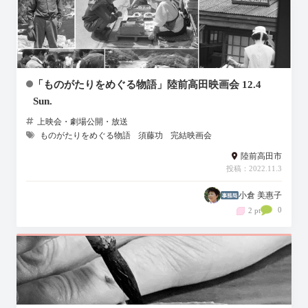
「ものがたりをめぐる物語」陸前高田映画会 12.4
Sun.
上映会・劇場公開・放送
ものがたりをめぐる物語
須藤功
完結映画会
陸前高田市
投稿：2022.11.3
小倉 美惠子
0
2 pt