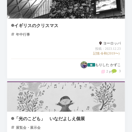
イギリスのクリスマス
年中行事
ヨーロッパ
投稿：2023.12.23
記憶:令和(2019〜)
もりした かずこ
3
2 pt
「光のこども」 いなだよしえ個展
展覧会・展示会