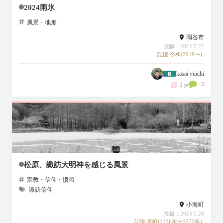
2024雨氷
風景・地形
岡谷市
投稿：2024.2.22
記憶:令和(2019〜)
kasai yuichi
3
2 pt
松原、諏訪大明神を感じる風景
宗教・信仰・慣習
諏訪信仰
小海町
投稿：2024.1.28
記憶:室町(1336年〜1573年)