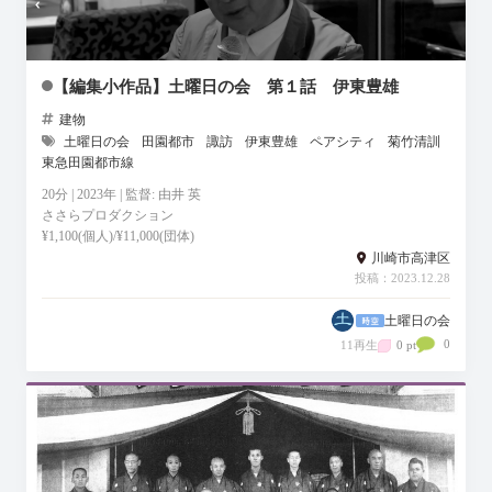
【編集小作品】土曜日の会 第１話 伊東豊雄
建物
土曜日の会
田園都市
諏訪
伊東豊雄
ペアシティ
菊竹清訓
東急田園都市線
20分 | 2023年 | 監督: 由井 英
ささらプロダクション
¥1,100(個人)/¥11,000(団体)
川崎市高津区
投稿：2023.12.28
土曜日の会
0
11再生
0 pt