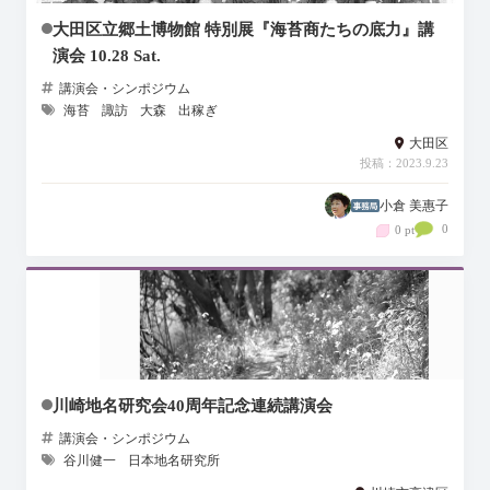
大田区立郷土博物館 特別展『海苔商たちの底力』講
演会 10.28 Sat.
講演会・シンポジウム
海苔
諏訪
大森
出稼ぎ
大田区
投稿：2023.9.23
小倉 美惠子
0
0 pt
川崎地名研究会40周年記念連続講演会
講演会・シンポジウム
谷川健一
日本地名研究所