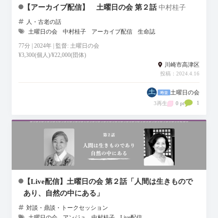
【アーカイブ配信】 土曜日の会 第２話
中村桂子
人・古老の話
土曜日の会
中村桂子
アーカイブ配信
生命誌
77分 | 2024年 | 監督: 土曜日の会
¥3,300(個人)/¥22,000(団体)
川崎市高津区
投稿：2024.4.16
土曜日の会
1
3再生
0 pt
【Live配信】土曜日の会 第２話「人間は生きもので
あり、自然の中にある」
対談・鼎談・トークセッション
土曜日の会
アンジュ
中村桂子
Live配信