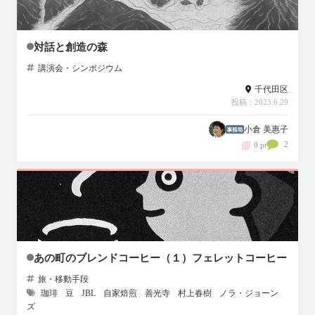
対話と創造の森
講演会・シンポジウム
千代田区
投稿：2023.6.29
小倉 美惠子
2
0 pt
あの町のブレンドコーヒー（１）フェレットコーヒー
旅・移動手段
珈琲
豆
JBL
自家焙煎
善光寺
村上春樹
ノラ・ジョーン
ズ