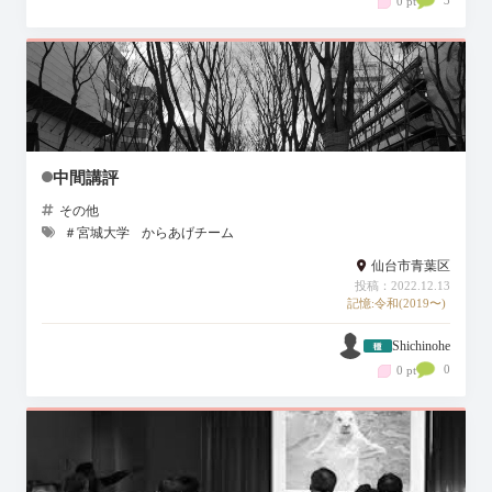
0 pt
中間講評
その他
＃宮城大学
からあげチーム
仙台市青葉区
投稿：2022.12.13
記憶:令和(2019〜)
Shichinohe
0
0 pt