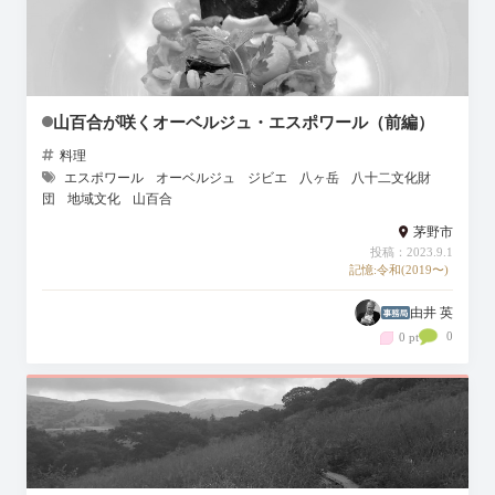
山百合が咲くオーベルジュ・エスポワール（前編）
料理
エスポワール
オーベルジュ
ジビエ
八ヶ岳
八十二文化財
団
地域文化
山百合
茅野市
投稿：2023.9.1
記憶:令和(2019〜)
由井 英
0
0 pt