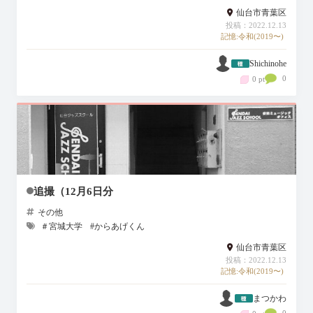
仙台市青葉区
投稿：2022.12.13
記憶:令和(2019〜)
Shichinohe
0
0 pt
追撮（12月6日分
その他
＃宮城大学
#からあげくん
仙台市青葉区
投稿：2022.12.13
記憶:令和(2019〜)
まつかわ
0