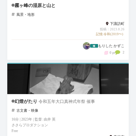
霧ヶ峰の湿原と山と
風景・地形
下諏訪町
投稿：2023.8.26
記憶:令和(2019〜)
もりした かずこ
2
0 pt
幻燈がたり
令和五年大口真神式年祭 催事
古文書・映像
16分 | 2023年 | 監督: 由井 英
ささらプロダクション
Free