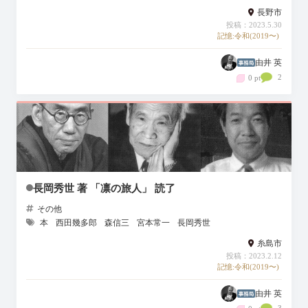
長野市
投稿：2023.5.30
記憶:令和(2019〜)
由井 英
2
0 pt
長岡秀世 著 「凛の旅人」 読了
その他
本
西田幾多郎
森信三
宮本常一
長岡秀世
糸島市
投稿：2023.2.12
記憶:令和(2019〜)
由井 英
3