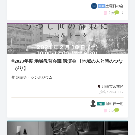
土曜日の会
2
0 pt
2023年度 地域教育会議 講演会 【地域の人と時のつな
がり】
講演会・シンポジウム
川崎市宮前区
投稿：2024.1.17
山田 佳一朗
0
0 pt