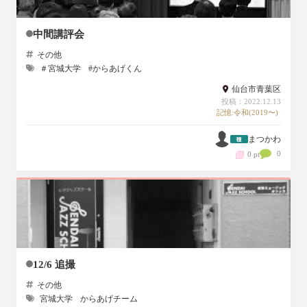
中間講評会
その他
＃宮城大学
#からあげくん
仙台市青葉区
投稿：2022.12.13
記憶:令和(2019〜)
まつかわ
0
0 pt
12/6 追撮
その他
宮城大学
からあげチーム