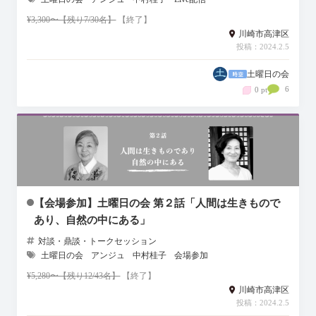
¥3,300〜【残り7/30名】
【終了】
川崎市高津区
投稿：2024.2.5
土曜日の会
6
0 pt
【会場参加】土曜日の会 第２話「人間は生きもので
あり、自然の中にある」
対談・鼎談・トークセッション
土曜日の会
アンジュ
中村桂子
会場参加
¥5,280〜【残り12/43名】
【終了】
川崎市高津区
投稿：2024.2.5