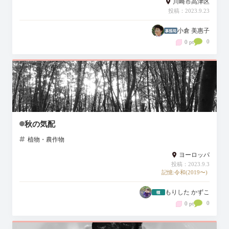
川崎市高津区
投稿：2023.9.23
小倉 美惠子
0
0 pt
秋の気配
植物・農作物
ヨーロッパ
投稿：2023.9.3
記憶:令和(2019〜)
もりした かずこ
0
0 pt