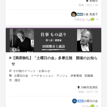
青梅市
投稿：2023.7.26
小倉 美惠子
4
35再生
0 pt
【満席御礼】「土曜日の会」多摩丘陵 開催のお知ら
せ
その他のイベント・お知らせ
土曜日の会
トークセッション
アンジュ
伊東豊雄
田園都
市
諏訪
川崎市高津区
投稿：2023.7.18
土曜日の会
0
0 pt