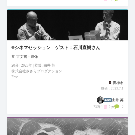
シネマセッション｜ゲスト：石川直樹さん
古文書・映像
20分 | 2023年 | 監督: 由井 英
株式会社ささらプロダクション
Free
青梅市
投稿：2023.7.1
由井 英
0
73再生
0 pt