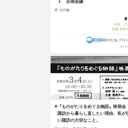
ト 企画会議
その他
投稿：2025
記憶:令和(2
諏訪のたね プロ
0 
『ものがたりをめぐる物語』映画会
諏訪から暮らし直したい理由、私が
い諏訪の大切なこと。