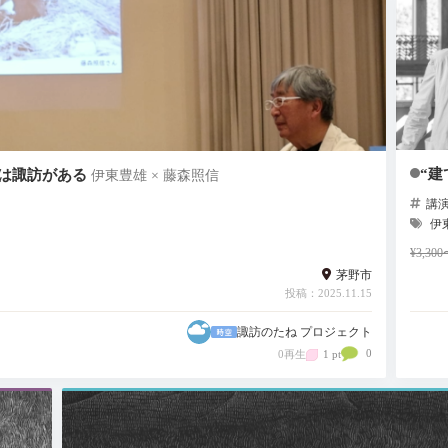
“建
は諏訪がある
伊東豊雄 × 藤森照信
講
伊
¥3,3
茅野市
投稿：2025.11.15
諏訪のたね プロジェクト
0
0再生
1 pt