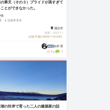
州の寒天（その３）プライドが高すぎて
ることができなかった。
の他
天
トコロテラス
諏訪市
投稿：2020.3.1
記憶:平成(1989年〜2019年)
由井 英
2
0 pt
訪湖の対岸で育った二人の建築家の話