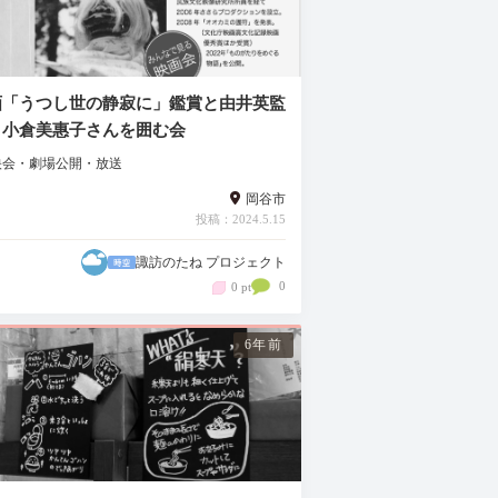
画「うつし世の静寂に」鑑賞と由井英監
・小倉美惠子さんを囲む会
映会・劇場公開・放送
岡谷市
投稿：2024.5.15
諏訪のたね プロジェクト
0
0 pt
6年前