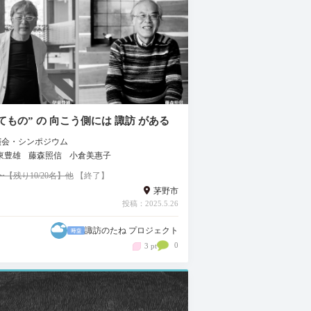
てもの” の 向こう側には 諏訪 がある
演会・シンポジウム
東豊雄
藤森照信
小倉美惠子
00〜【残り10/20名】他
【終了】
茅野市
投稿：2025.5.26
諏訪のたね プロジェクト
0
3 pt