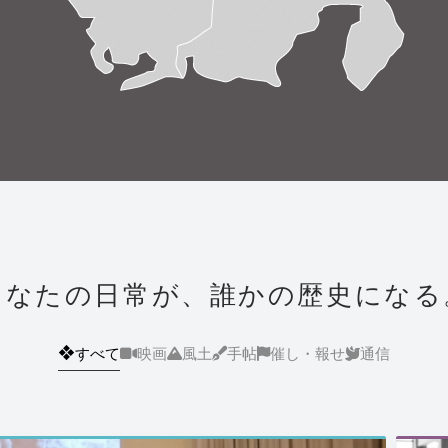
あなたの日常が、誰かの歴史になる
❖
すべて
映画
風土
手帖
催し・報せ
通信