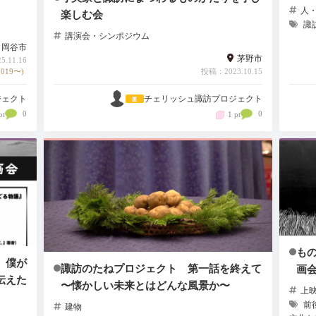
人
楽しむ会
諏
講演会・シンポジウム
岡谷市
茅野市
.11.16
019〜)
投稿：2023.10.15
ジェクト
チェリッシュ諏訪プロジェクト
0
0
pt
1 pt
も
 僕が
諏訪のたねプロジェクト 第一話を終えて
画会 
伝えた
〜懐かしい未来とはどんな風景か〜
上
前
建物