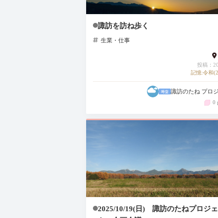
諏訪を訪ね歩く
生業・仕事
投稿：202
記憶:令和(2
諏訪のたね プロ
0 
2025/10/19(日) 諏訪のたねプロジ