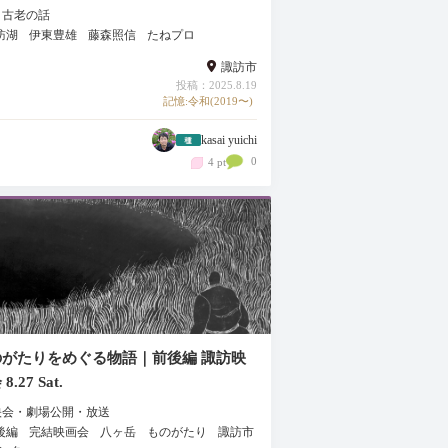
・古老の話
訪湖
伊東豊雄
藤森照信
たねプロ
諏訪市
投稿：2025.8.19
記憶:令和(2019〜)
kasai yuichi
0
4 pt
のがたりをめぐる物語｜前後編 諏訪映
8.27 Sat.
映会・劇場公開・放送
後編
完結映画会
八ヶ岳
ものがたり
諏訪市