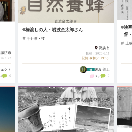
映
橋渡しの人・岩波金太郎さん
督
手仕事・技
上
諏訪市
諏訪市
投稿：2026.6.11
6.1.23
記憶:令和(2019〜)
ジェクト
速渡 普土
0
2
pt
3 pt