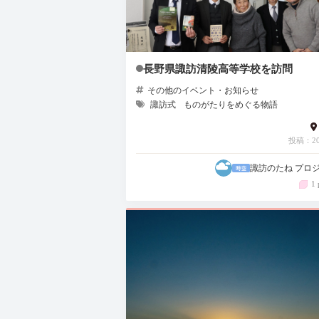
長野県諏訪清陵高等学校を訪問
その他のイベント・お知らせ
諏訪式
ものがたりをめぐる物語
投稿：202
諏訪のたね プロ
1 