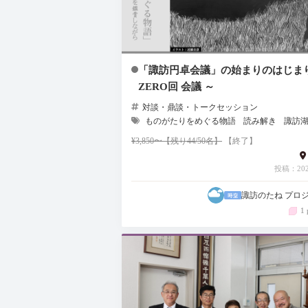
「諏訪円卓会議」の始まりのはじま
ZERO回 会議 ～
対談・鼎談・トークセッション
ものがたりをめぐる物語
読み解き
諏訪
¥3,850〜【残り44/50名】
【終了】
投稿：2024
諏訪のたね プロ
1 