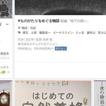
ものがたりをめぐる物語
前編「地下の国へ」
り ～
物語・伝説
縄文
土器
藤森栄一
ビーナスライン
八ヶ岳
蓼科山
富士
61分 | 2022年 | 監督: 由井 英
湖
株式会社ささらプロダクション
¥800(個人)、¥36,000(団体)〜
割引あり
岡谷市
.10.14
ジェクト
0
pt