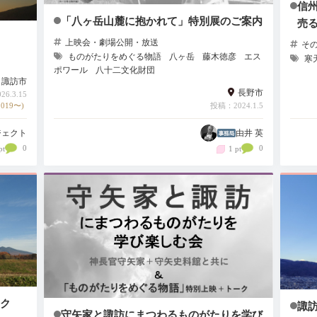
信
「八ヶ岳山麓に抱かれて」特別展のご案内
売
上映会・劇場公開・放送
そ
ものがたりをめぐる物語
八ヶ岳
藤木徳彦
エス
寒
ポワール
八十二文化財団
諏訪市
長野市
6.3.15
019〜)
投稿：2024.1.5
ジェクト
由井 英
0
0
pt
1 pt
ェク
諏
守矢家と諏訪にまつわるものがたりを学び