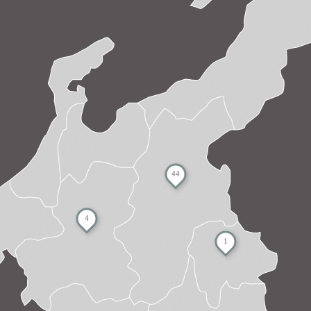
44
4
1