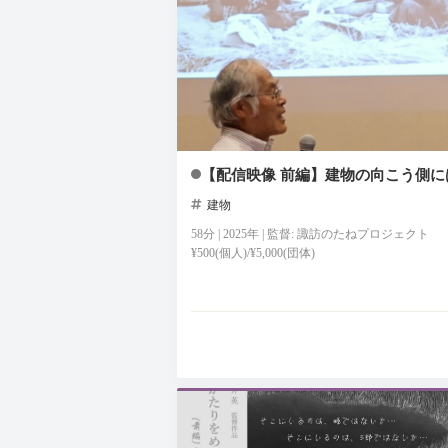
【配信映像 前編】建物の向こう側に
建物
58分 | 2025年 | 監督: 諏訪のたねプロジェクト
¥500(個人)/¥5,000(団体)