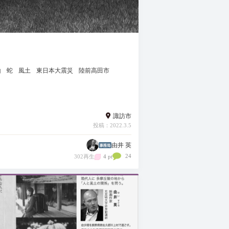
山
蛇
風土
東日本大震災
陸前高田市
諏訪市
投稿：2022.3.5
由井 英
24
302再生
4 pt