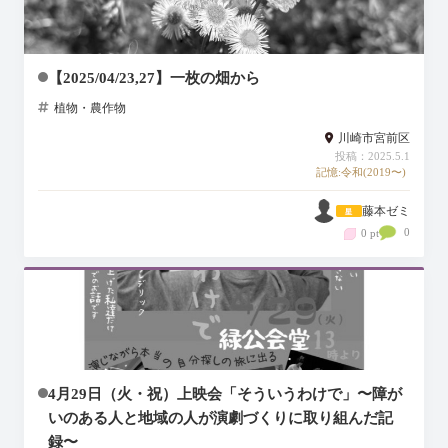
【2025/04/23,27】一枚の畑から
植物・農作物
川崎市宮前区
投稿：2025.5.1
記憶:令和(2019〜)
藤本ゼミ
0
0 pt
4月29日（火・祝）上映会「そういうわけで」〜障が
いのある人と地域の人が演劇づくりに取り組んだ記
録〜