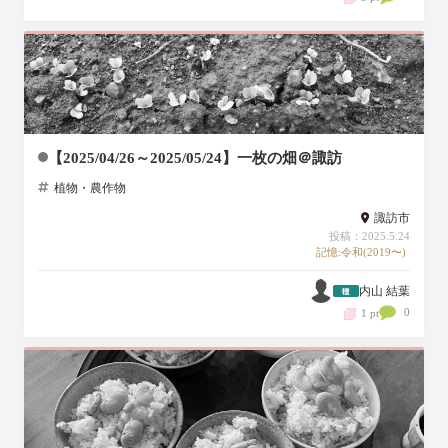
【2025/04/26～2025/05/24】一枚の畑＠諏訪
植物・農作物
諏訪市
投稿：2025.5.24
記憶:令和(2019〜)
内山 結葉
0
1 pt