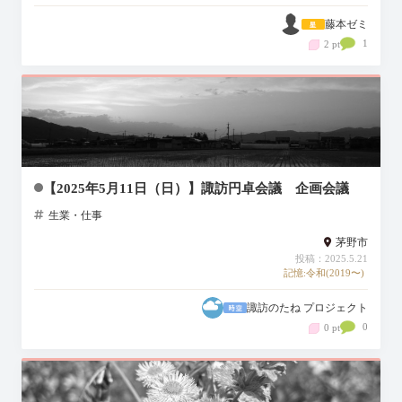
藤本ゼミ
1
2 pt
【2025年5月11日（日）】諏訪円卓会議 企画会議
生業・仕事
茅野市
投稿：2025.5.21
記憶:令和(2019〜)
諏訪のたね プロジェクト
0
0 pt