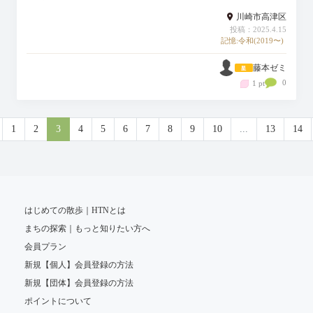
川崎市高津区
投稿：2025.4.15
記憶:令和(2019〜)
藤本ゼミ
0
1 pt
1
2
3
4
5
6
7
8
9
10
...
13
14
はじめての散歩｜HTNとは
まちの探索｜もっと知りたい方へ
会員プラン
新規【個人】会員登録の方法
新規【団体】会員登録の方法
ポイントについて