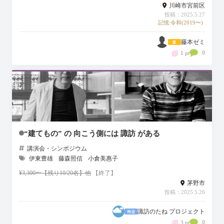
川崎市宮前区
投稿：2025.5.27
記憶:令和(2019〜)
藤本ゼミ
0
1 pt
“建てもの” の 向こう側には 諏訪 がある
講演会・シンポジウム
伊東豊雄
藤森照信
小倉美惠子
¥3,300〜【残り10/20名】他
【終了】
茅野市
投稿：2025.5.26
諏訪のたね プロジェクト
0
3 pt